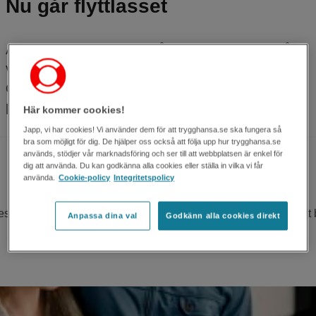
Nu går flyttlasset
Att flytta är ofta början på ett nytt kapitel – från
visning och besiktning till att packa och komma i
ordning. Här finns praktiska råd som underlättar
planering och inflyttning.
Här kommer cookies!
Japp, vi har cookies! Vi använder dem för att trygghansa.se ska fungera så
bra som möjligt för dig. De hjälper oss också att följa upp hur trygghansa.se
används, stödjer vår marknadsföring och ser till att webbplatsen är enkel för
dig att använda. Du kan godkänna alla cookies eller ställa in vilka vi får
använda.
Cookie-policy
Integritetspolicy
sen. Här går vi igenom det viktigaste du bör tänka på inför ett
Anpassa dina val
Godkänn alla cookies direkt