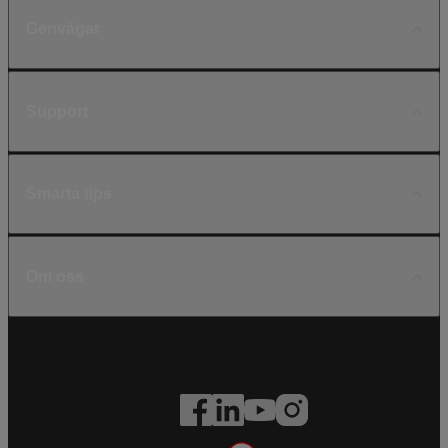
Genvägar
Support
Smarta tips
Om oss