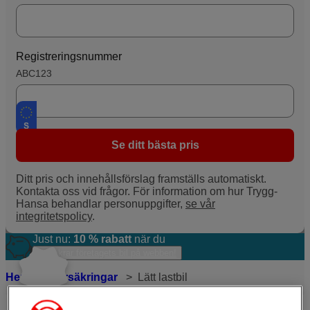
Registreringsnummer
ABC123
Se ditt bästa pris
Ditt pris och innehållsförslag framställs automatiskt.
Kontakta oss vid frågor. För information om hur Trygg-
Hansa behandlar personuppgifter,
se vår
integritetspolicy
.
Just nu:
10 % rabatt
när du
försäkrar företagets bil på webben!
Hem
Försäkringar
Lätt lastbil