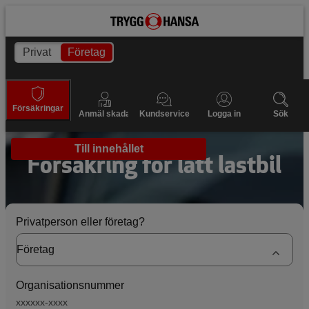
Privat
Företag
Försäkringar
Anmäl skada
Kundservice
Logga in
Sök
Till innehållet
Försäkring för lätt lastbil
Privatperson eller företag?
Organisationsnummer
xxxxxx-xxxx