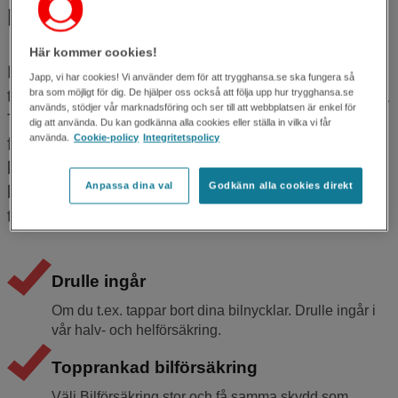
Försäkring för lätt lastbil
Här kommer cookies!
Lätt lastbilsförsäkringen består av tre delar:
Japp, vi har cookies! Vi använder dem för att trygghansa.se ska fungera så
trafikförsäkring, halvförsäkring och helförsäkring.
bra som möjligt för dig. De hjälper oss också att följa upp hur trygghansa.se
används, stödjer vår marknadsföring och ser till att webbplatsen är enkel för
Trafikförsäkringen måste du ha enligt lag, men
dig att använda. Du kan godkänna alla cookies eller ställa in vilka vi får
använda.
Cookie-policy
Integritetspolicy
för att få ett bra skydd för din lätta lastbil bör du
komplettera med halv- eller helförsäkring. Du
Anpassa dina val
Godkänn alla cookies direkt
kan även stärka skyddet med
tilläggsförsäkringar.
Drulle ingår
Om du t.ex. tappar bort dina bilnycklar. Drulle ingår i
vår halv- och helförsäkring.
Topprankad bilförsäkring
Välj Bilförsäkring stor och få samma skydd som