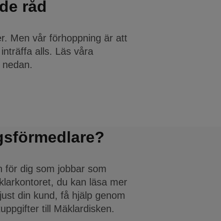
de råd
er. Men vår förhoppning är att
nträffa alls. Läs våra
 nedan.
gsförmedlare?
on för dig som jobbar som
äklarkontoret, du kan läsa mer
 just din kund, få hjälp genom
ppgifter till Mäklardisken.