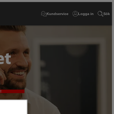
Kundservice
Logga in
Sök
et
!