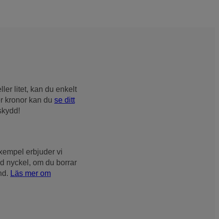
ler litet, kan du enkelt
er kronor kan du
se ditt
 skydd!
exempel erbjuder vi
ad nyckel, om du borrar
und.
Läs mer om