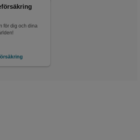
eförsäkring
 för dig och dina
ärlden!
försäkring