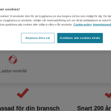
Andra fordon
Du & din pe
er cookies!
cookies! Vi använder dem för att trygghansa.se ska fungera så bra som möjligt för dig. De hj
 hur trygghansa.se används, stödjer vår marknadsföring och ser till att webbplatsen är enkel fö
an godkänna alla cookies eller ställa in vilka vi får använda.
Cookie-policy
Integritetspol
 tecknar Företagsförsäkring online!
Anpassa dina val
Godkänn alla cookies direkt
Laddar innehåll
ssad för din bransch
Snart 200 år