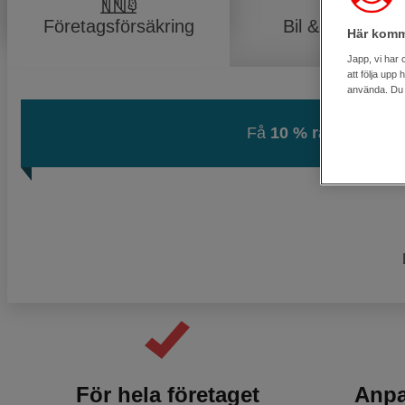
Företagsförsäkring
Bil & lätt lastbil
Här komm
Japp, vi har 
att följa upp
använda. Du k
Få
10 % rabatt
när du
För hela företaget
Anpa