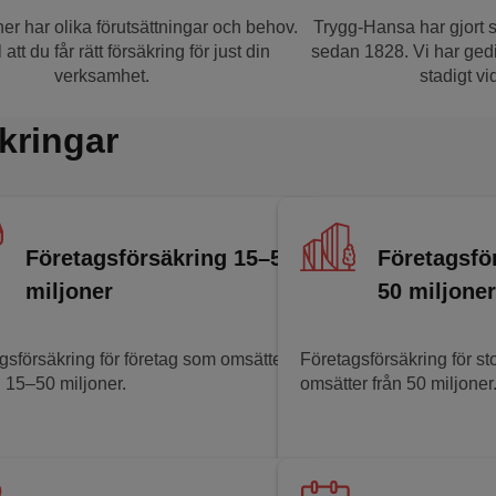
er har olika förutsättningar och behov.
Trygg-Hansa har gjort s
l att du får rätt försäkring för just din
sedan 1828. Vi har gedi
verksamhet.
stadigt vi
kringar
Företagsförsäkring 15–50
Företagsfö
miljoner
50 miljoner
gsförsäkring för företag som omsätter
Företagsförsäkring för st
 15–50 miljoner.
omsätter från 50 miljoner
 försäkring till medelstora företag
Läs om försäkring till s