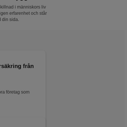
killnad i människors liv
gen erfarenhet och står
d din sida.
rsäkring från
ora företag som
.
tora företag