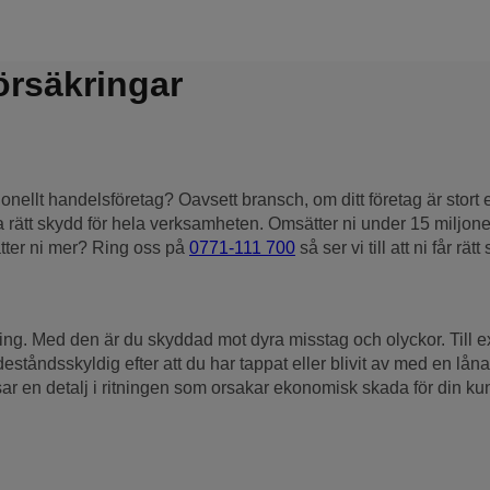
örsäkringar
onellt handelsföretag? Oavsett bransch, om ditt företag är stort el
a rätt skydd för hela verksamheten. Omsätter ni under 15 miljon
tter ni mer? Ring oss på
0771-111 700
så ser vi till att ni får rätt
kring. Med den är du skyddad mot dyra misstag och olyckor. Till 
ståndsskyldig efter att du har tappat eller blivit av med en lån
issar en detalj i ritningen som orsakar ekonomisk skada för din k