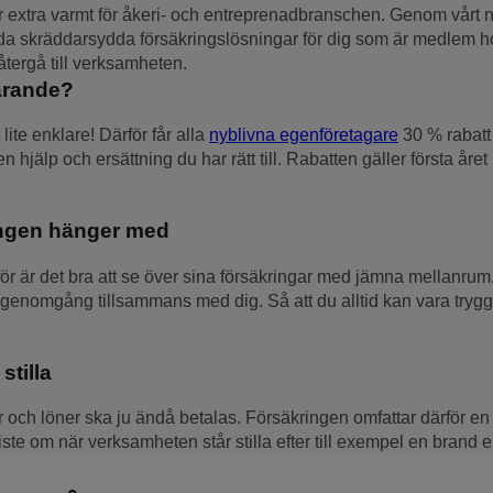
tar extra varmt för åkeri- och entreprenadbranschen. Genom vår
uda skräddarsydda försäkringslösningar för dig som är medlem h
 återgå till verksamheten.
farande?
 lite enklare! Därför får alla
nyblivna egenföretagare
30 % rabatt 
hjälp och ersättning du har rätt till. Rabatten gäller första året
kringen hänger med
för är det bra att se över sina försäkringar med jämna mellanrum. 
gs­genomgång tillsammans med dig. Så att du alltid kan vara trygg
stilla
 och löner ska ju ändå betalas. Försäkringen omfattar därför en a
e om när verksamheten står stilla efter till exempel en brand elle