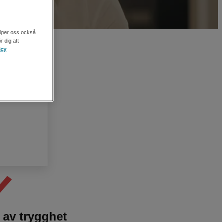
rsonal
älper oss också
r dig att
icy
 av trygghet