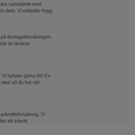
t nära samarbete med
os dem. Vi erbjuder trygg
på företags­försäkringen.
 när du tecknar
Vi hjälper gärna till! En
 med att du har rätt
vbrotts­försäkring. Vi
r ett inbrott.