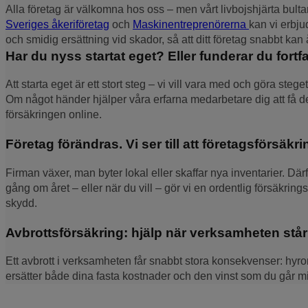
Alla företag är välkomna hos oss – men vårt livbojshjärta bul
Sveriges åkeriföretag
och
Maskinentreprenörerna
kan vi erbj
och smidig ersättning vid skador, så att ditt företag snabbt kan
Har du nyss startat eget? Eller funderar du fort
Att starta eget är ett stort steg – vi vill vara med och göra steget
Om något händer hjälper våra erfarna medarbetare dig att få den 
försäkringen online.
Företag förändras. Vi ser till att företagsförsä
Firman växer, man byter lokal eller skaffar nya inventarier. Där
gång om året – eller när du vill – gör vi en ordentlig försäkrin
skydd.
Avbrottsförsäkring: hjälp när verksamheten står 
Ett avbrott i verksamheten får snabbt stora konsekvenser: hyror
ersätter både dina fasta kostnader och den vinst som du går mist