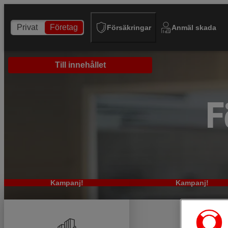
Privat
Företag
Försäkringar
Anmäl skada
Till innehållet
F
Kampanj!
Kampanj!