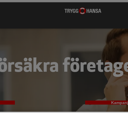
örsäkra företag
Kampanj