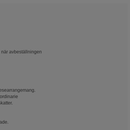
, när avbeställningen
r/researrangemang.
ordinarie
katter.
rade.