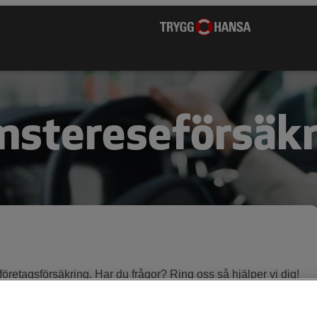
nstereseförsäk
 företagsförsäkring. Har du frågor? Ring oss så hjälper vi dig!