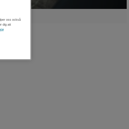
älper oss också
r dig att
icy