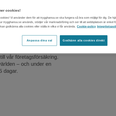
er cookies!
ll
Tjänsteresa
cookies! Vi använder dem för att trygghansa.se ska fungera så bra som möjligt för dig. De hj
 hur trygghansa.se används, stödjer vår marknadsföring och ser till att webbplatsen är enkel fö
an godkänna alla cookies eller ställa in vilka vi får använda.
Cookie-policy
Integritetspol
änsteresa
Anpassa dina val
Godkänn alla cookies direkt
tällda ett bra skydd ute på
ill vår företagsförsäkring.
 världen – och under en
 dagar.