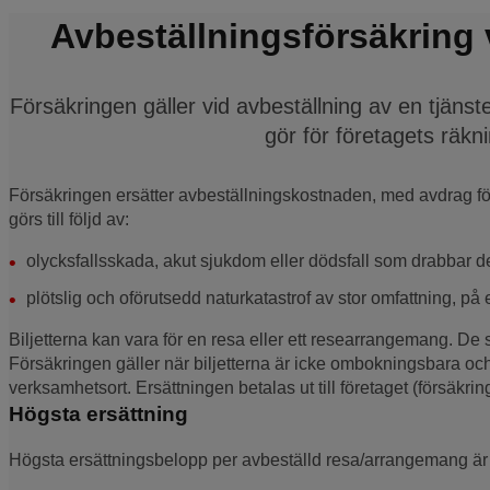
Avbeställningsförsäkring 
Försäkringen gäller vid avbeställning av en tjänst
gör för företagets räkn
Försäkringen ersätter avbeställningskostnaden, med avdrag för
görs till följd av:
olycksfallsskada, akut sjukdom eller dödsfall som drabbar den
plötslig och oförutsedd naturkatastrof av stor omfattning, på 
Biljetterna kan vara för en resa eller ett researrangemang. D
Försäkringen gäller när biljetterna är icke ombokningsbara och
verksamhetsort. Ersättningen betalas ut till företaget (försäkring
Högsta ersättning
Högsta ersättningsbelopp per avbeställd resa/arrangemang är 2