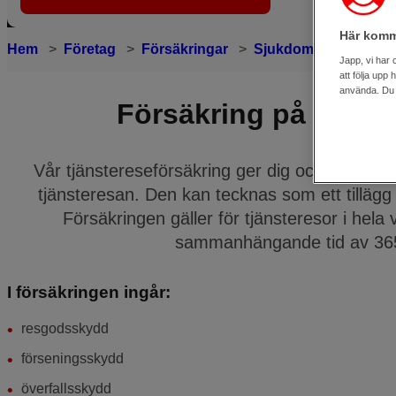
Här komm
Hem
Företag
Försäkringar
Sjukdom och olycksfa
Japp, vi har 
att följa upp
använda. Du k
Försäkring på din tj
Vår tjänstereseförsäkring ger dig och dina ans
tjänsteresan. Den kan tecknas som ett tillägg t
Försäkringen gäller för tjänsteresor i hela
sammanhängande tid av 365
I försäkringen ingår:
resgodsskydd
förseningsskydd
överfallsskydd