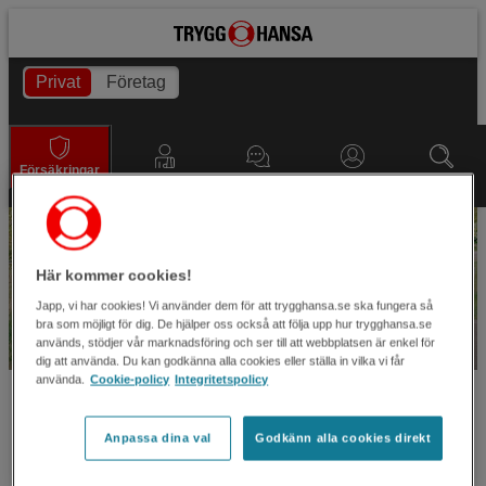
Privat
Företag
Försäkringar
Anmäl skada
Kundservice
Logga in
Sök
Till innehållet
Välkommen att försäkra din
bil
Här kommer cookies!
hos oss!
Japp, vi har cookies! Vi använder dem för att trygghansa.se ska fungera så
bra som möjligt för dig. De hjälper oss också att följa upp hur trygghansa.se
används, stödjer vår marknadsföring och ser till att webbplatsen är enkel för
dig att använda. Du kan godkänna alla cookies eller ställa in vilka vi får
använda.
Cookie-policy
Integritetspolicy
Anpassa dina val
Godkänn alla cookies direkt