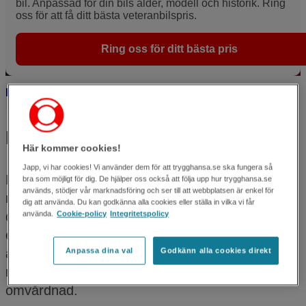
bil. Anpassad för din bils ålder, modell och historik. Ring
oss för att få ditt bästa veteranbilspris.
Ring oss för ditt bästa pris
Hem
Bilförsäkring
Veteranbilsförsäkring
En riktig entusiastförsäkring!
Här kommer cookies!
Japp, vi har cookies! Vi använder dem för att trygghansa.se ska fungera så
Har du en fin gammal bil som du gärna meckar
bra som möjligt för dig. De hjälper oss också att följa upp hur trygghansa.se
används, stödjer vår marknadsföring och ser till att webbplatsen är enkel för
med hemma i garaget? Du kanske visar upp
dig att använda. Du kan godkänna alla cookies eller ställa in vilka vi får
den på utställningar till och med? Då behöver du
använda.
Cookie-policy
Integritetspolicy
en veteranbilsförsäkring. Om du går i tankar på
att köpa en veteranbil behöver du också vara
Anpassa dina val
Godkänn alla cookies direkt
medveten om att de behöver en extra noggrann
omvårdnad.