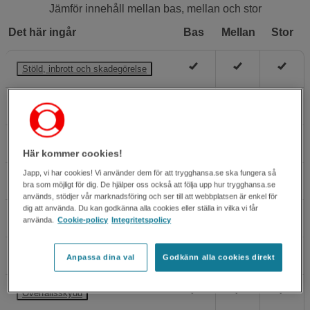
Jämför innehåll mellan bas, mellan och stor
Det här ingår
Bas
Mellan
Stor
Stöld, inbrott och skadegörelse
Bränder och vattenskador
Skadedjur och hussvamp
Här kommer cookies!
Japp, vi har cookies! Vi använder dem för att trygghansa.se ska fungera så
Skyfall, storm och snösmältning
bra som möjligt för dig. De hjälper oss också att följa upp hur trygghansa.se
används, stödjer vår marknadsföring och ser till att webbplatsen är enkel för
dig att använda. Du kan godkänna alla cookies eller ställa in vilka vi får
När något går sönder
använda.
Cookie-policy
Integritetspolicy
Reseförsäkring
Anpassa dina val
Godkänn alla cookies direkt
Överfallsskydd