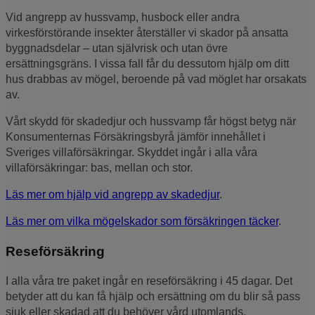
Vid angrepp av hussvamp, husbock eller andra
virkesförstörande insekter återställer vi skador på ansatta
byggnadsdelar – utan självrisk och utan övre
ersättningsgräns. I vissa fall får du dessutom hjälp om ditt
hus drabbas av mögel, beroende på vad möglet har orsakats
av.
Vårt skydd för skadedjur och hussvamp får högst betyg när
Konsumenternas Försäkringsbyrå jämför innehållet i
Sveriges villaförsäkringar. Skyddet ingår i alla våra
villaförsäkringar: bas, mellan och stor.
Läs mer om hjälp vid angrepp av skadedjur
.
Läs mer om vilka mögelskador som försäkringen täcker
.
Reseförsäkring
I alla våra tre paket ingår en reseförsäkring i 45 dagar. Det
betyder att du kan få hjälp och ersättning om du blir så pass
sjuk eller skadad att du behöver vård utomlands.