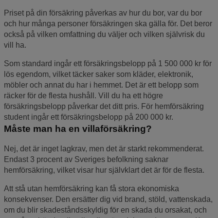
Priset på din försäkring påverkas av hur du bor, var du bor
och hur många personer försäkringen ska gälla för. Det beror
också på vilken omfattning du väljer och vilken självrisk du
vill ha.
Som standard ingår ett försäkringsbelopp på 1 500 000 kr för
lös egendom, vilket täcker saker som kläder, elektronik,
möbler och annat du har i hemmet. Det är ett belopp som
räcker för de flesta hushåll. Vill du ha ett högre
försäkringsbelopp påverkar det ditt pris. För hemförsäkring
student ingår ett försäkringsbelopp på 200 000 kr.
Måste man ha en villaförsäkring?
Nej, det är inget lagkrav, men det är starkt rekommenderat.
Endast 3 procent av Sveriges befolkning saknar
hemförsäkring, vilket visar hur självklart det är för de flesta.
Att stå utan hemförsäkring kan få stora ekonomiska
konsekvenser. Den ersätter dig vid brand, stöld, vattenskada,
om du blir skadeståndsskyldig för en skada du orsakat, och