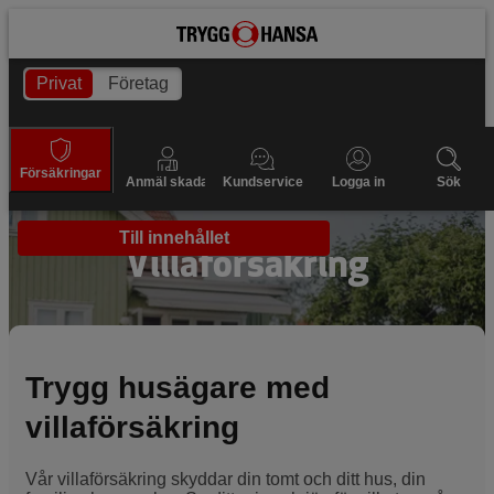
Privat
Företag
Försäkringar
Anmäl skada
Kundservice
Logga in
Sök
Till innehållet
Villaförsäkring
Trygg husägare med
villaförsäkring
Vår villaförsäkring skyddar din tomt och ditt hus, din