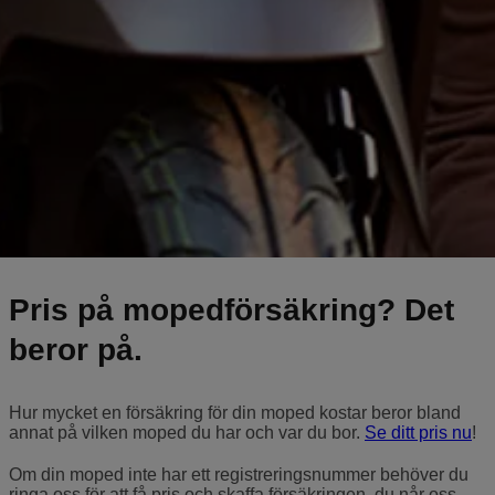
Pris på mopedförsäkring? Det
beror på.
Hur mycket en försäkring för din moped kostar beror bland
annat på vilken moped du har och var du bor.
Se ditt pris nu
!
Om din moped inte har ett registreringsnummer behöver du
ringa oss för att få pris och skaffa försäkringen, du når oss