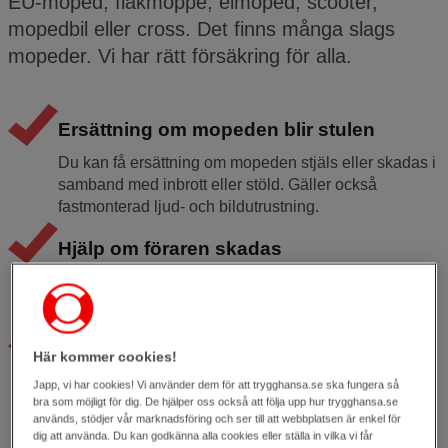
EU-moped, flakmoppe, elmoped, scooter,
mopedbil eller cross. Det finns många slags
mopeder. Vi har rätt försäkring för alla.
Ersättning om mopeden blir stulen
Du kan få ersättning om mopeden stjäls eller skadas i
samband med inbrott eller stöld. Gäller också
fastmonterad ljud- och bildutrustning.
Hjälp om föraren skadas
Mopedförsäkringen gäller för både föraren och
eventuell passagerare.
Bärgning dygnet runt
Här kommer cookies!
Om moppen inte går att köra bärgar vi den till
Japp, vi har cookies! Vi använder dem för att trygghansa.se ska fungera så
närmaste verkstad. Vi står också för kostnaden så att
bra som möjligt för dig. De hjälper oss också att följa upp hur trygghansa.se
används, stödjer vår marknadsföring och ser till att webbplatsen är enkel för
föraren och eventuell passagerare tar sig hem igen.
dig att använda. Du kan godkänna alla cookies eller ställa in vilka vi får