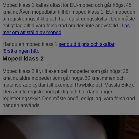
Moped klass 1 kallas oftast för EU-moped och går högst 45
km/tim. Även mopedbilar tillhör moped klass 1. EU-mopeden
är registreringspliktig och har registreringsskyltar. Den måste
enligt lag alltid vara försäkrad om den inte är avställd.
Läs
mer om att ställa av moped
.
Har du en moped klass 1
ser du ditt pris och skaffar
försäkringen här
.
Moped klass 2
Moped klass 2 är, till exempel, mopeder som går högst 25
km/tim, äldre mopeder som går högst 30 km/timmen och
motoriserade cyklar (till exempel Rawbike och Vässla Bike).
Den är inte registreringspliktig och har därför ingen
registreringsskylt. Den måste ändå, enligt lag, vara försäkrad
när den används.
Har du en moped klass 2 skaffar du försäkringen genom att
ringa oss på
0771‑111 110
.