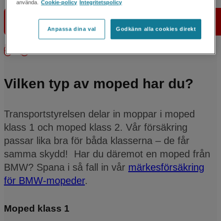
använda.
Cookie-policy
Integritetspolicy
Se ditt bästa pris
Anpassa dina val
Godkänn alla cookies direkt
Vilken typ av moped har du?
Transportstyrelsen delar in moppar i moped
klass 1 och moped klass 2. Vår försäkring
passar lika bra för båda klasserna – de får
samma skydd! Har du däremot en moped från
BMW? Spana i så fall in vår
märkesförsäkring
för BMW-mopeder
.
Moped klass 1