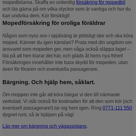
mopedbilarna. Skaffa en ordentlig
försäkring för mopedbil
och läs gärna på om vilka olyckor som är vanliga och hur du
kan undvika dem. Kör försiktigt!
Mopedförsäkring för oroliga föräldrar
Någon som nyss sov i spjälsäng är plötsligt stor och ska köra
moped. Känner du igen känslan? Prata med din ungdom om
ansvaret som mopeden ger, men våga också släppa taget –
lita på att hen klarar det här, och gläds åt hens nya frihet!
Försäkringen innehåller inte bara skydd för mopeden, utan
även för föraren och eventuella passagerare.
Bärgning. Och hjälp hem, såklart.
Om moppen inte går att köra bärgar vi den till närmaste
verkstad. Vi står också för kostnaden för att den som kör (och
eventuell passagerare!) tar sig hem igen. Ring
0771-111 550
dygnet runt, så är hjälpen på väg!
Läs mer om bärgning och vägassistans
.