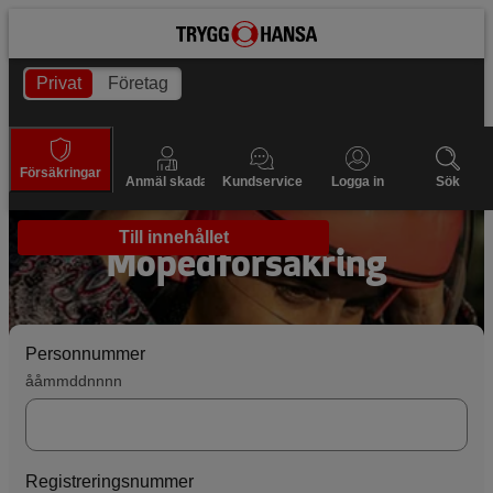
Privat
Företag
Försäkringar
Anmäl skada
Kundservice
Logga in
Sök
Till innehållet
Mopedförsäkring
Personnummer
ååmmddnnnn
Registreringsnummer