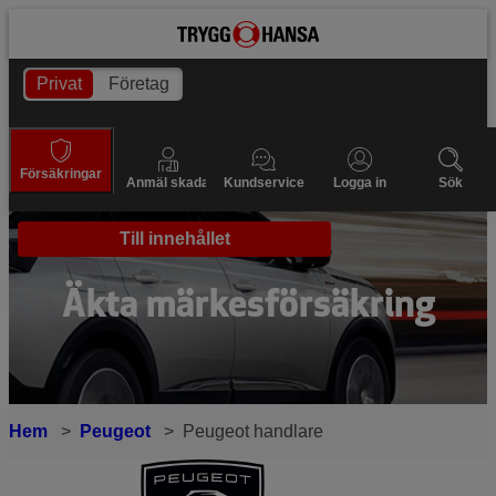
Privat
Företag
Försäkringar
Anmäl skada
Kundservice
Logga in
Sök
Till innehållet
Äkta märkesförsäkring
Hem
Peugeot
Peugeot handlare