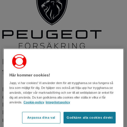
Din Peugeot är försäkrad redan
från start
Här kommer cookies!
Japp, vi har cookies! Vi använder dem för att trygghansa.se ska fungera så
bra som möjligt för dig. De hjälper oss också att följa upp hur trygghansa.se
Du sätter dig i din nya bil, vrider om startnyckeln
används, stödjer vår marknadsföring och ser till att webbplatsen är enkel för
och njuter av den där sköna Peugeot-känslan.
dig att använda. Du kan godkänna alla cookies eller ställa in vilka vi får
använda.
Cookie-policy
Integritetspolicy
Redan när du rullar ut från bilhallen är din
Peugeot skyddad av en äkta och extraladdad
Anpassa dina val
Godkänn alla cookies direkt
märkesförsäkring.