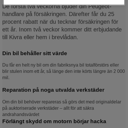
De första två veckorna bjuder din Peugeot-
handlare på försäkringen. Därefter får du 25
procent rabatt när du tecknar försäkringen för
ett år. Inom två veckor kommer ditt erbjudande
till Kivra eller hem i brevlådan.
Din bil behåller sitt värde
Du får en helt ny bil om din fabriksnya bil totalförstörs eller
blir stulen inom ett år, så länge den inte körts längre än 2 000
mil.
Reparation på noga utvalda verkstäder
Om din bil behöver repareras så görs det med originaldelar
på auktoriserade verkstäder – allt för att säkra
andrahandsvärdet
Förlängt skydd om motorn börjar hacka