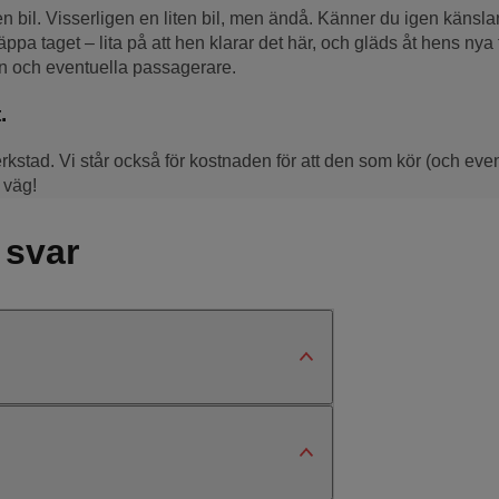
en bil. Visserligen en liten bil, men ändå. Känner du igen känsl
taget – lita på att hen klarar det här, och gläds åt hens nya f
en och eventuella passagerare.
.
erkstad. Vi står också för kostnaden för att den som kör (och even
 väg!
 svar