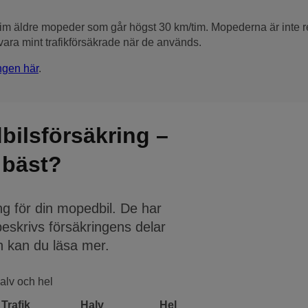
im äldre mopeder som går högst 30 km/tim. Mopederna är inte re
 vara mint trafikförsäkrade när de används.
ingen här
.
bilsförsäkring –
 bäst?
ing för din mopedbil. De har
skrivs försäkringens delar
en kan du läsa mer.
halv och hel
Trafik
Halv
Hel