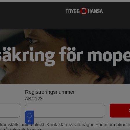
säkring för mope
Registreringsnummer
ABC123
g framställs automatiskt. Kontakta oss vid frågor. För informatio
e vår integritetspolicy
.