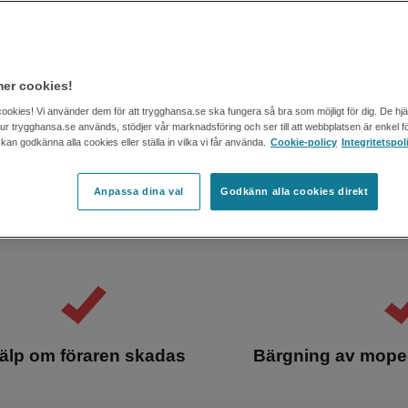
säkring
Mopedbil
er cookies!
kör mopedbil
cookies! Vi använder dem för att trygghansa.se ska fungera så bra som möjligt för dig. De hj
 hur trygghansa.se används, stödjer vår marknadsföring och ser till att webbplatsen är enkel fö
an godkänna alla cookies eller ställa in vilka vi får använda.
Cookie-policy
Integritetspol
är det viktigt att tänka på
r runt på gatorna. Oavsett om
Anpassa dina val
Godkänn alla cookies direkt
t försäkring för dig. Och du,
älp om föraren skadas
Bärgning av moped