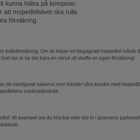
elt kunna hälsa på kompisar,
ör att mopedbilslivet ska rulla
ra försäkring.
en trafikförsäkring. Om du köper en begagnad mopedbil måste du
Som tur är tar det bara en minut att skaffa en egen försäkring!
t en av de vanligaste sakerna som händer våra kunder med mopedf
mopedbilens marknadsvärde.
l: till exempel om du krockar eller kör in i grannens parkerade
 skadade.