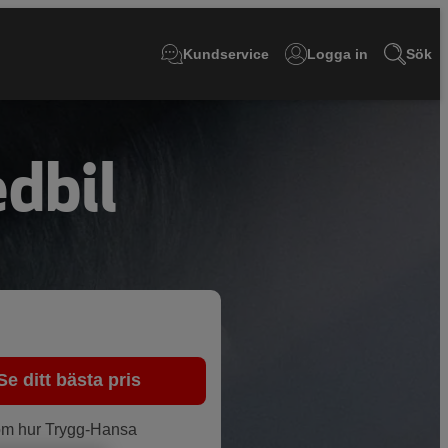
Kundservice
Logga in
Sök
dbil
Se ditt bästa pris
n om hur Trygg-Hansa