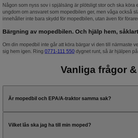
Någon som nyss sov i spjälsäng är plötsligt stor och ska köra 
ungdom om ansvaret som mopedbilen ger, men våga också släppa 
innehåller inte bara skydd för mopedbilen, utan även för förar
Bärgning av mopedbilen. Och hjälp hem, såklart
Om din mopedbil inte går att köra bärgar vi den till närmaste v
sig hem igen. Ring
0771-111 550
dygnet runt, så är hjälpen på
Vanliga frågor &
Är mopedbil och EPA/A-traktor samma sak?
Vilket lås ska jag ha till min moped?