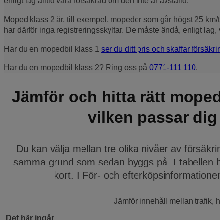
enligt lag alltid vara försäkrad om den inte är avställd.
Moped klass 2 är, till exempel, mopeder som går högst 25 km/t
har därför inga registreringsskyltar. De måste ändå, enligt lag,
Har du en mopedbil klass 1
ser du ditt pris och skaffar försäkr
Har du en mopedbil klass 2? Ring oss på
0771‑111 110
.
Jämför och hitta rätt moped
vilken passar dig
Du kan välja mellan tre olika nivåer av försäkr
samma grund som sedan byggs på. I tabellen be
kort. I För- och efterköps­information
Jämför innehåll mellan trafik, 
Det här ingår