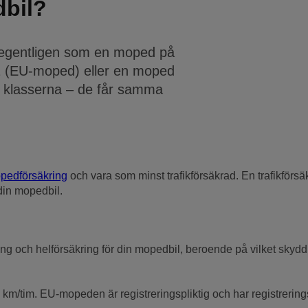
dbil?
s egentligen som en moped på
1 (EU-moped) eller en moped
da klasserna – de får samma
pedförsäkring
och vara som minst trafikförsäkrad. En trafikförsä
din mopedbil.
ing och helförsäkring för din mopedbil, beroende på vilket skydd
km/tim. EU-mopeden är registreringspliktig och har registrering