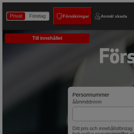
Privat
Företag
Försäkringar
Anmäl skada
Till innehållet
För
Personnummer
ååmmddnnnn
Ditt pris och innehållsförsla
behandlar personuppgifter,
s