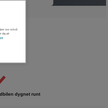
älper oss också
r dig att
icy
bilen dygnet runt