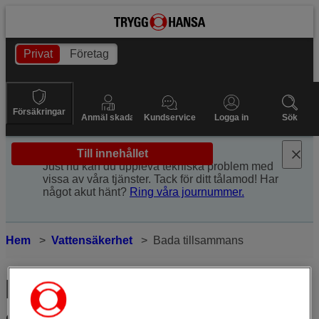
Privat
Företag
Försäkringar
Anmäl skada
Kundservice
Logga in
Sök
Till innehållet
Just nu kan du uppleva tekniska problem med
vissa av våra tjänster. Tack för ditt tålamod! Har
något akut hänt?
Ring våra journummer.
Hem
Vattensäkerhet
Bada tillsammans
Bada tillsammans – något att