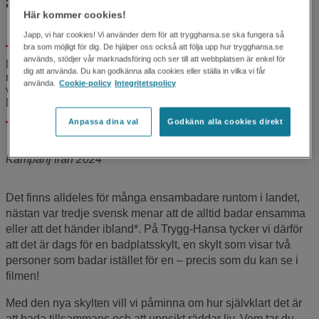
skylta med!
Här kommer cookies!
Japp, vi har cookies! Vi använder dem för att trygghansa.se ska fungera så
bra som möjligt för dig. De hjälper oss också att följa upp hur trygghansa.se
används, stödjer vår marknadsföring och ser till att webbplatsen är enkel för
Många som drunknar gör det ensamma, när ingen ser. Trots
dig att använda. Du kan godkänna alla cookies eller ställa in vilka vi får
riskerna med att bada ensam illustreras skylten som visar
använda.
Cookie-policy
Integritetspolicy
vägen till badplatser längs landsvägarna bara av en person.
Nu vill vi få fler att bada tillsammans, genom att skylta om.
Anpassa dina val
Godkänn alla cookies direkt
Kampanj från 2024
Det finns alldeles för många ensambadare runtom i landet,
nästan var tredje svensk menar att de alltid badar ensamma
eller att det händer ibland*. På Trygg-Hansa tycker vi därför
att det är dags för en badplatsskylt, en skylt som visar två
personer som badar istället för en – precis som du kan se i
filmen!
Med den nya skylten vill vi påminna om hur självklart det är
att bada tillsammans och att uppsikt räddar liv. Vem tar du