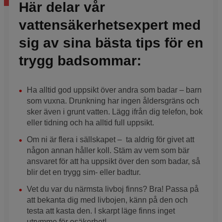
Här delar vår
vattensäkerhetsexpert med
sig av sina bästa tips för en
trygg badsommar:
Ha alltid god uppsikt över andra som badar – barn
som vuxna. Drunkning har ingen åldersgräns och
sker även i grunt vatten. Lägg ifrån dig telefon, bok
eller tidning och ha alltid full uppsikt.
Om ni är flera i sällskapet – ta aldrig för givet att
någon annan håller koll. Stäm av vem som bär
ansvaret för att ha uppsikt över den som badar, så
blir det en trygg sim- eller badtur.
Vet du var du närmsta livboj finns? Bra! Passa på
att bekanta dig med livbojen, känn på den och
testa att kasta den. I skarpt läge finns inget
utrymme för osäkerhet!