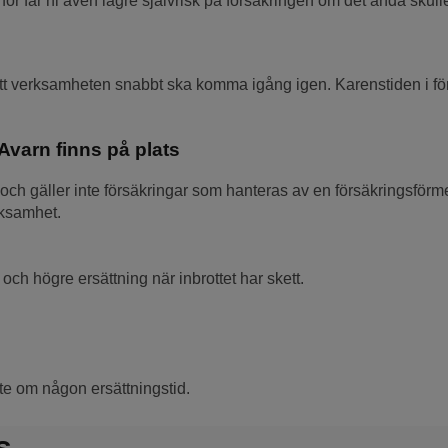
för får ni även lägre självrisk på försäkringen om det ändå skul
r att verksamheten snabbt ska komma igång igen. Karenstiden i f
Avarn finns på plats
och gäller inte försäkringar som hanteras av en försäkringsförm
rksamhet.
ch högre ersättning när inbrottet har skett.
iste om någon ersättningstid.
s