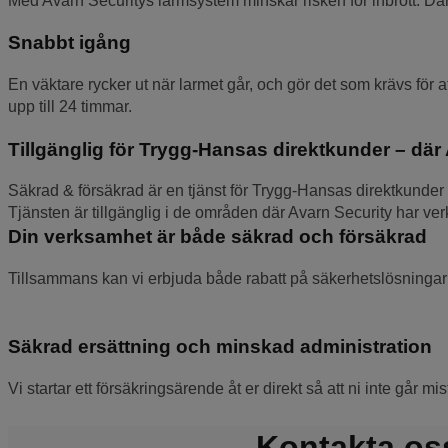
Med Avarn Securitys larmsystem minskar risken för inbrott. Där
Snabbt igång
En väktare rycker ut när larmet går, och gör det som krävs fö
upp till 24 timmar.
Tillgänglig för Trygg-Hansas direktkunder – där 
Säkrad & försäkrad är en tjänst för Trygg-Hansas direktkunder 
Tjänsten är tillgänglig i de områden där Avarn Security har ve
Din verksamhet är både säkrad och försäkrad
Tillsammans kan vi erbjuda både rabatt på säkerhetslösningar o
Säkrad ersättning och minskad administration
Vi startar ett försäkringsärende åt er direkt så att ni inte går m
Kontakta os