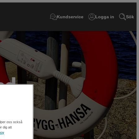
Kundservice
Logga in
Sök
ad
älper oss också
r dig att
icy