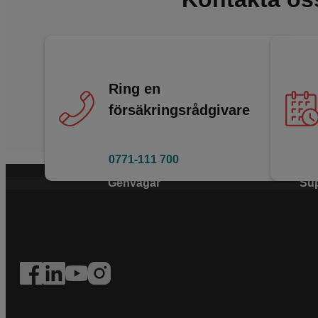
Ring en
försäkringsrådgivare
0771-111 700
Genvägar
Su