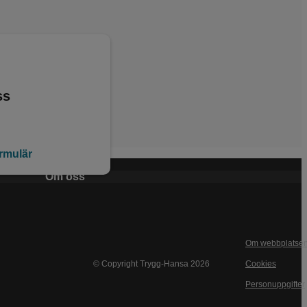
ss
ormulär
Om oss
Om webbplatse
© Copyright Trygg-Hansa 2026
Cookies
Personuppgifter