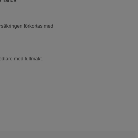
le hända.
örsäkringen förkortas med
edlare med fullmakt.