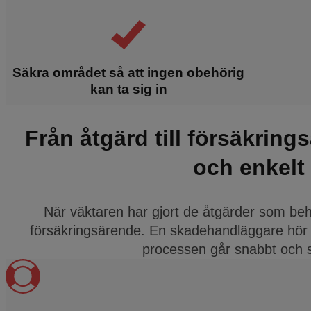
Säkra området så att ingen obehörig
kan ta sig in
Från åtgärd till försäkring
och enkelt
När väktaren har gjort de åtgärder som behö
försäkringsärende. En skadehandläggare hör av s
processen går snabbt och s