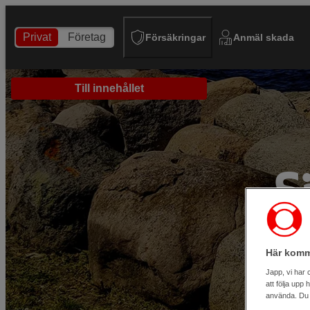
Privat
Företag
Försäkringar
Anmäl skada
Till innehållet
S
Här komm
Japp, vi har 
att följa upp
använda. Du k