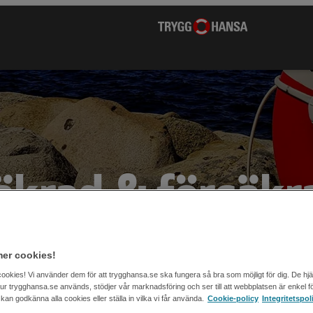
äkrad & försäkr
er cookies!
cookies! Vi använder dem för att trygghansa.se ska fungera så bra som möjligt för dig. De hj
 hur trygghansa.se används, stödjer vår marknadsföring och ser till att webbplatsen är enkel fö
an godkänna alla cookies eller ställa in vilka vi får använda.
Cookie-policy
Integritetspol