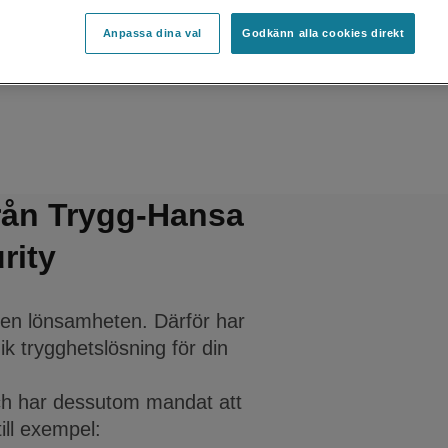
Anpassa dina val
Godkänn alla cookies direkt
från Trygg-Hansa
rity
även lönsamheten. Därför har
k trygghetslösning för din
och har dessutom mandat att
ill exempel: