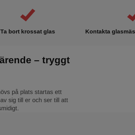
Ta bort krossat glas
Kontakta glasmäst
särende – tryggt
vs på plats startas ett
ig till er och ser till att
midigt.