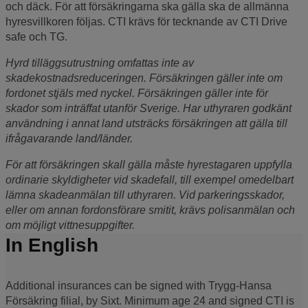
och däck. För att försäkringarna ska gälla ska de allmänna
hyresvillkoren följas. CTI krävs för tecknande av CTI Drive
safe och TG.
Hyrd tilläggsutrustning omfattas inte av
skadekostnadsreduceringen. Försäkringen gäller inte om
fordonet stjäls med nyckel. Försäkringen gäller inte för
skador som inträffat utanför Sverige. Har uthyraren godkänt
användning i annat land utsträcks försäkringen att gälla till
ifrågavarande land/länder.
För att försäkringen skall gälla måste hyrestagaren uppfylla
ordinarie skyldigheter vid skadefall, till exempel omedelbart
lämna skadeanmälan till uthyraren. Vid parkeringsskador,
eller om annan fordonsförare smitit, krävs polisanmälan och
om möjligt vittnesuppgifter.
In English
Additional insurances can be signed with Trygg-Hansa
Försäkring filial, by Sixt. Minimum age 24 and signed CTI is