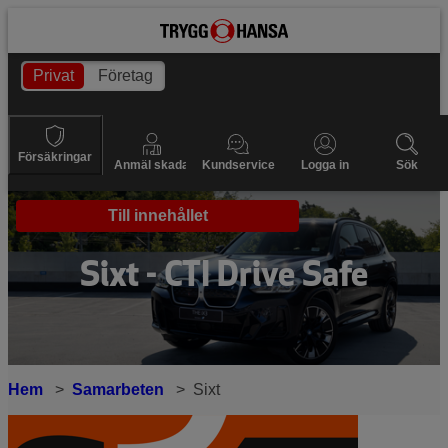
Privat
Företag
Försäkringar
Anmäl skada
Kundservice
Logga in
Sök
Till innehållet
Sixt - CTI Drive Safe
Hem
Samarbeten
Sixt