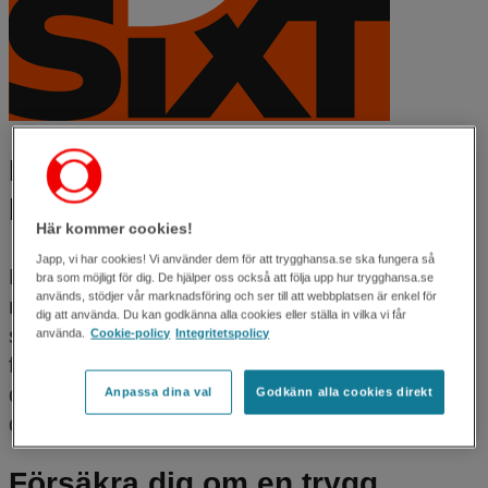
Försäkra dig om en trygg
bilfärd
Här kommer cookies!
Japp, vi har cookies! Vi använder dem för att trygghansa.se ska fungera så
För att du ska ha ett så bra skydd som möjligt
bra som möjligt för dig. De hjälper oss också att följa upp hur trygghansa.se
används, stödjer vår marknadsföring och ser till att webbplatsen är enkel för
när du hyr bil erbjuder vi ett antal försäkringar
dig att använda. Du kan godkänna alla cookies eller ställa in vilka vi får
som gör din resa tryggare. Ett väl valt
använda.
Cookie-policy
Integritetspolicy
försäkringsskydd sänker dina kostnader och ger
dig extra hjälp om olyckan är framme. Minska
Anpassa dina val
Godkänn alla cookies direkt
dina kostnader om något händer.
Försäkra dig om en trygg