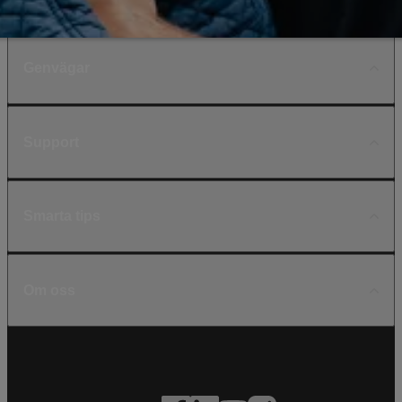
Genvägar
Support
Smarta tips
Om oss