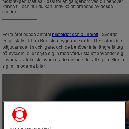
motorexpert Mattias Pössl för att gå igenom vad du behöver
känna till och hur du kan undvika att drabbas av dessa
stölder.
Förra året ökade antalet
bilstölder och bilinbrott
i Sverige,
enligt statistik från Brottsförebyggande rådet. Dessutom blir
biltjuvarna allt skickligare, och de behöver inte längre få tag
på nyckeln, eller bryta sig in med våld. I stället använder sig
tjuvarna av tekniskt avancerade metoder för att stjäla eller ta
sig in i moderna bilar.
Här kommer cookies!