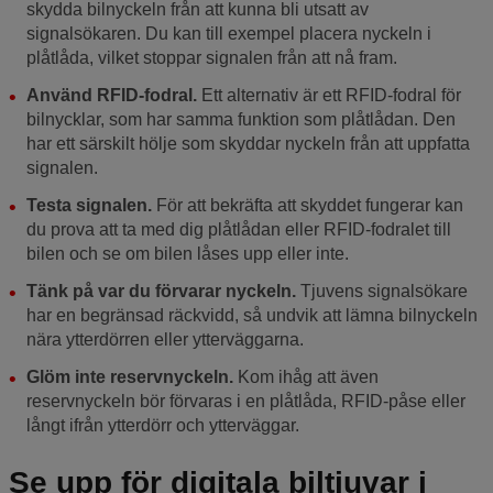
skydda bilnyckeln från att kunna bli utsatt av
signalsökaren. Du kan till exempel placera nyckeln i
plåtlåda, vilket stoppar signalen från att nå fram.
Använd RFID-fodral.
Ett alternativ är ett RFID-fodral för
bilnycklar, som har samma funktion som plåtlådan. Den
har ett särskilt hölje som skyddar nyckeln från att uppfatta
signalen.
Testa signalen.
För att bekräfta att skyddet fungerar kan
du prova att ta med dig plåtlådan eller RFID-fodralet till
bilen och se om bilen låses upp eller inte.
Tänk på var du förvarar nyckeln.
Tjuvens signalsökare
har en begränsad räckvidd, så undvik att lämna bilnyckeln
nära ytterdörren eller ytterväggarna.
Glöm inte reservnyckeln.
Kom ihåg att även
reservnyckeln bör förvaras i en plåtlåda, RFID-påse eller
långt ifrån ytterdörr och ytterväggar.
Se upp för digitala biltjuvar i