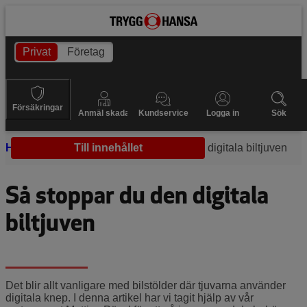
Privat
Företag
Försäkringar
Anmäl skada
Kundservice
Logga in
Sök
Hem
Säkerhet
Till innehållet
Så stoppar du den digitala biltjuven
Så stoppar du den digitala
biltjuven
Det blir allt vanligare med bilstölder där tjuvarna använder
digitala knep. I denna artikel har vi tagit hjälp av vår