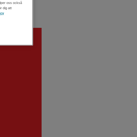
älper oss också
r dig att
icy