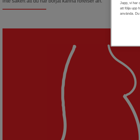
inte säkert att du har börjat känna rörelser än.
Japp, vi har 
att följa upp
använda. Du k