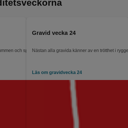
iditetsveckorna
Gravid vecka 24
mmen och sparka både uppåt och nedåt. Det är inte ovanligt att d
Nästan alla gravida känner av en trötthet i ryggen
Läs om gravidvecka 24