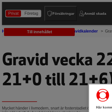
Privat
Företag
Försäkringar
Anmäl skada
Hem
Tips och råd
Gravid
Gravidkalender
Gra
Till innehållet
Gravid vecka 2
21+0 till 21+6
Här komm
Mycket händer i livmodern, snart är fosterstadiet över. Barnet 