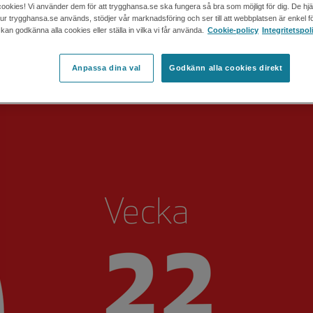
cookies! Vi använder dem för att trygghansa.se ska fungera så bra som möjligt för dig. De hj
 hur trygghansa.se används, stödjer vår marknadsföring och ser till att webbplatsen är enkel fö
an godkänna alla cookies eller ställa in vilka vi får använda.
Cookie-policy
Integritetspol
Anpassa dina val
Godkänn alla cookies direkt