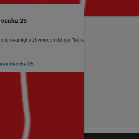
 vecka 25
 inte ovanligt att livmodern börjar "träna" inför förlossningen gen
ravidvecka 25