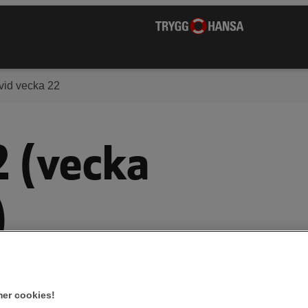
vid vecka 22
2 (vecka
)
er cookies!
växer och börjar röra på sig mer, men det är