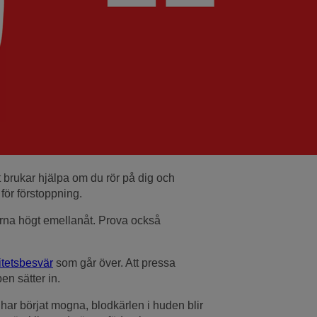
 brukar hjälpa om du rör på dig och
för förstoppning.
erna högt emellanåt. Prova också
itetsbesvär
som går över. Att pressa
n sätter in.
a har börjat mogna, blodkärlen i huden blir