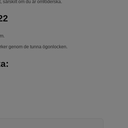
lt, särskilt om du är omföderska.
22
am.
mörker genom de tunna ögonlocken.
ta: