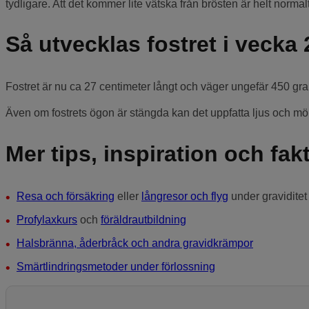
tydligare. Att det kommer lite vätska från brösten är helt norma
Så utvecklas fostret i vecka 
Fostret är nu ca 27 centimeter långt och väger ungefär 450 gr
Även om fostrets ögon är stängda kan det uppfatta ljus och 
Mer tips, inspiration och fak
Resa och försäkring
eller
långresor och flyg
under graviditet
Profylaxkurs
och
föräldrautbildning
Halsbränna, åderbråck och andra gravidkrämpor
Smärtlindringsmetoder under förlossning