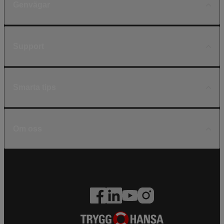
Genvägar
Support
Smarta tips
Om oss