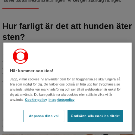
ha fel på ämnesomsättningen, vilket ger ständig hunger.
Hur farligt är det att hunden äter
sten?
Får hunden i sig stenar så kan det bli stora problem som till
och med kan vara livsfarliga. Mindre stenar kommer oftast ut
den naturliga vägen, men större stenar kan fastna i
Här kommer cookies!
tunntarmen, med stor risk för vävnadsdöd och dyrbara
Japp, vi har cookies! Vi använder dem för att trygghansa.se ska fungera så
operationer. Vassa krosstenar kan perforera magsäcken eller
bra som möjligt för dig. De hjälper oss också att följa upp hur trygghansa.se
tarmväggen. Stenar kan även ansamlas i magsäcken, vilket
används, stödjer vår marknadsföring och ser till att webbplatsen är enkel för
kan hindra en normal transport av födan vidare till
dig att använda. Du kan godkänna alla cookies eller ställa in vilka vi får
använda.
Cookie-policy
Integritetspolicy
tjocktarmen.
Ett annat stort problem med hundar som gärna äter på stenar
Anpassa dina val
Godkänn alla cookies direkt
är att tänderna snabbt blir nedslitna. Det kan orsaka smärta
och lidande, samt dyra tandvårdskostnader.