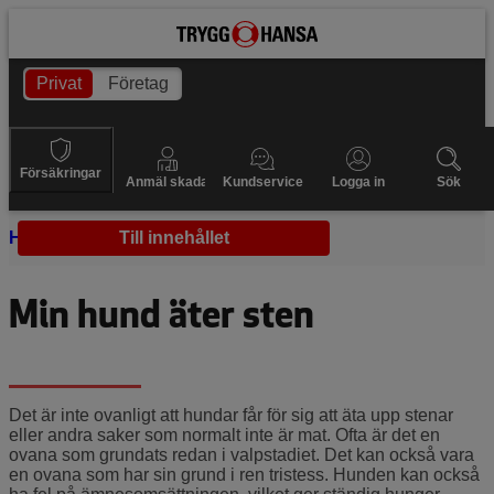
Privat
Företag
Försäkringar
Anmäl skada
Kundservice
Logga in
Sök
Hem
Hundhälsa
Till innehållet
Hund äter sten
Min hund äter sten
Det är inte ovanligt att hundar får för sig att äta upp stenar
eller andra saker som normalt inte är mat. Ofta är det en
ovana som grundats redan i valpstadiet. Det kan också vara
en ovana som har sin grund i ren tristess. Hunden kan också