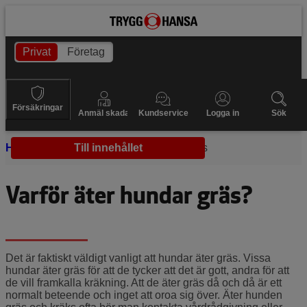
Privat
Företag
Försäkringar
Anmäl skada
Kundservice
Logga in
Sök
Hem
Hundhälsa
Till innehållet
Hundar äter gräs
Varför äter hundar gräs?
Det är faktiskt väldigt vanligt att hundar äter gräs. Vissa
hundar äter gräs för att de tycker att det är gott, andra för att
de vill framkalla kräkning. Att de äter gräs då och då är ett
normalt beteende och inget att oroa sig över. Äter hunden