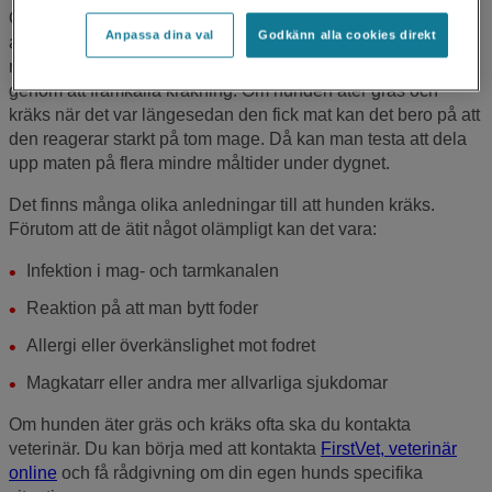
Om hunden äter gräs och hulkar eller kräks kan det bero på
Anpassa dina val
Godkänn alla cookies direkt
att de har magbesvär av något slag. Hunden kan ha fått i sig
något olämpligt och äter gräs för att lindra magbesvären
genom att framkalla kräkning. Om hunden äter gräs och
kräks när det var längesedan den fick mat kan det bero på att
den reagerar starkt på tom mage. Då kan man testa att dela
upp maten på flera mindre måltider under dygnet.
Det finns många olika anledningar till att hunden kräks.
Förutom att de ätit något olämpligt kan det vara:
Infektion i mag- och tarmkanalen
Reaktion på att man bytt foder
Allergi eller överkänslighet mot fodret
Magkatarr eller andra mer allvarliga sjukdomar
Om hunden äter gräs och kräks ofta ska du kontakta
veterinär. Du kan börja med att kontakta
FirstVet, veterinär
online
och få rådgivning om din egen hunds specifika