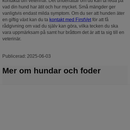
kontakta din veterinär. Det underlättar om du kan ta reda på
vad din hund har ätit och hur mycket. Små mängder ger
vanligtvis endast milda symptom. Om du ser att hunden äter
en giftig växt kan du ta
kontakt med FirstVet
för att få
rådgivning om vad du själv kan göra, vilka tecken du ska
vara uppmärksam på samt hur bråttom det är att ta sig till en
veterinär.
Publicerad:
2025-06-03
Mer om hundar och foder