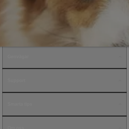
Genvägar
Support
Smarta tips
Om oss