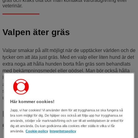
gräs och kräks ofta bör man kontakta vårdrådgivning eller
veterinär.
Valpen äter gräs
Valpar smakar på allt möjligt när de upptäcker världen och de
tycker om att äta just gräs. Med en valp eller liten hund är det
extra noga att hålla hunden borta från gräs som behandlats
med bekämpningsmedel eller gödsel. Man bör också hålla
hunden borta från rabatter där det finns giftiga växter. Många
av våra vanliga trädgårdsväxter är giftiga för hundar. Det är
sällan ett problem men med en valp ska man vara
uppmärksam.
Här kommer cookies!
Japp, vi har cookies! Vi använder dem för att trygghansa.se ska fungera så
När hunden hulkar och äter
bra som möjligt för dig. De hjälper oss också att följa upp hur trygghansa.se
används, stödjer vår marknadsföring och ser till att webbplatsen är enkel för
gräs
dig att använda. Du kan godkänna alla cookies eller ställa in vilka vi får
använda.
Cookie-policy
Integritetspolicy