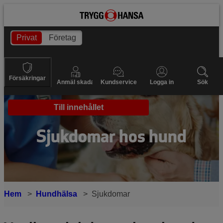
Privat
Företag
Försäkringar
Anmäl skada
Kundservice
Logga in
Sök
Till innehållet
Sjukdomar hos hund
Hem
Hundhälsa
Sjukdomar