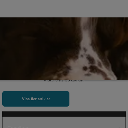
Visar
9
av
36
artiklar
Visa fler artiklar
Genvägar