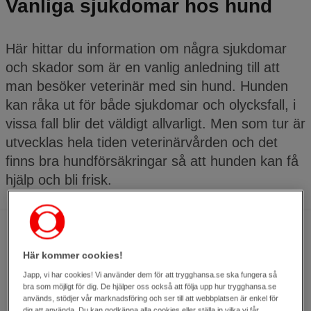
Vanliga sjukdomar hos hund
Här hittar du information om några sjukdomar
och skador som är en vanlig anledning till att
man besöker veterinär med sin hund. Hunden
kan råka ut för både sjukdomar och olycksfall, i
vissa fall blir det väldigt allvarligt. Men som tur är
utvecklas hela tiden veterinärvården och det
finns bra hundförsäkringar så att hunden kan få
hjälp och bli frisk.
Här kommer cookies!
Japp, vi har cookies! Vi använder dem för att trygghansa.se ska fungera så
bra som möjligt för dig. De hjälper oss också att följa upp hur trygghansa.se
används, stödjer vår marknadsföring och ser till att webbplatsen är enkel för
dig att använda. Du kan godkänna alla cookies eller ställa in vilka vi får