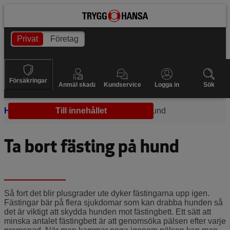
Privat
Företag
Försäkringar
Anmäl skada
Kundservice
Logga in
Sök
Hem
Hundhälsa
Till innehållet
Ta bort fästing hund
Ta bort fästing på hund
Så fort det blir plusgrader ute dyker fästingarna upp igen.
Fästingar bär på flera sjukdomar som kan drabba hunden så
det är viktigt att skydda hunden mot fästingbett. Ett sätt att
minska antalet fästingbett är att genomsöka pälsen efter varje