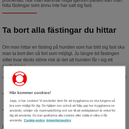
promenad. När man kammar noga igenom pälsen kan man
hitta fästingar som ännu inte har satt sig fast.
Ta bort alla fästingar du hittar
Om man hittar en fästing på hunden som har bitit sig fast ska
man ta bort den så fort som möjligt. Ju längre tid fästingen
sitter kvar desto större risk är det att hunden får i sig ett
smittoämne.
Använd en pincett eller en fästingborttagare. Kommer du åt
med naglarna går det också bra.
Här kommer cookies!
Ta tag om fästingen så nära huden. Dra rakt ut och se till
att få bort hela fästingen.
Japp, vi har cookies! Vi använder dem för att trygghansa.se ska fungera så
bra som möjligt för dig. De hjälper oss också att följa upp hur trygghansa.se
Tvätta stället fästingen bitit på med desinfektionsmedel
används, stödjer vår marknadsföring och ser till att webbplatsen är enkel för
eller tvål och vatten.
dig att använda. Du kan godkänna alla cookies eller ställa in vilka vi får
använda.
Cookie-policy
Integritetspolicy
Det kan hända att delar av fästingen blir kvar. Till exempel