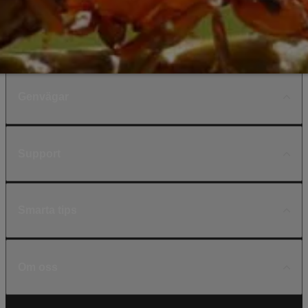
Genvägar
Support
Smarta tips
Om oss