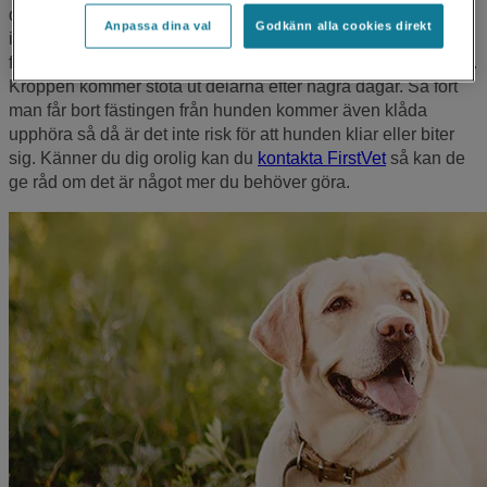
delar av huvudet, hela huvudet eller främre benparet. Det
Anpassa dina val
Godkänn alla cookies direkt
innebär sällan någon ökad risk för att hunden blir smittad så
får man inte bort de sista delarna kan man låta dem sitta kvar.
Kroppen kommer stöta ut delarna efter några dagar. Så fort
man får bort fästingen från hunden kommer även klåda
upphöra så då är det inte risk för att hunden kliar eller biter
sig. Känner du dig orolig kan du
kontakta FirstVet
så kan de
ge råd om det är något mer du behöver göra.