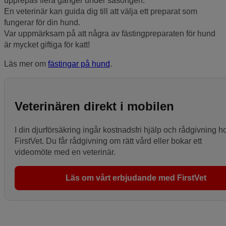
upprepas flera gånger under säsongen.
En veterinär kan guida dig till att välja ett preparat som
fungerar för din hund.
Var uppmärksam på att några av fästingpreparaten för hund
är mycket giftiga för katt!
Läs mer om
fästingar på hund
.
Veterinären direkt i mobilen
I din djurförsäkring ingår kostnadsfri hjälp och rådgivning h
FirstVet. Du får rådgivning om rätt vård eller bokar ett
videomöte med en veterinär.
Läs om vårt erbjudande med FirstVet