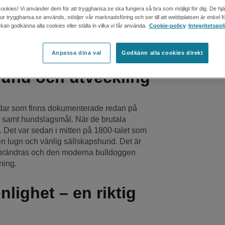
rung, där rasen ofta benämns som enbart
cookies! Vi använder dem för att trygghansa.se ska fungera så bra som möjligt för dig. De hj
del hälsoproblem. Läs mer om engelska
 hur trygghansa.se används, stödjer vår marknadsföring och ser till att webbplatsen är enkel fö
are till en bulldogg.
an godkänna alla cookies eller ställa in vilka vi får använda.
Cookie-policy
Integritetspol
Anpassa dina val
Godkänn alla cookies direkt
und och utveckling
dar som finns dokumenterade redan på
, samt hundslagsmål. När de brutala
 Det var sedan i mitten på 1800-talet som
 en lugn och vänlig sällskapshund. Det är
 förändras och den moderna bulldoggen
ning.
lighet – en riktig