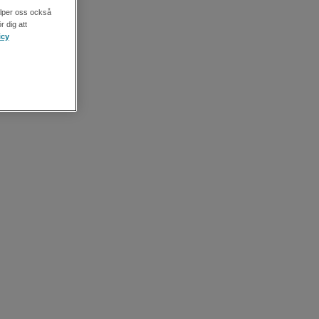
älper oss också
r dig att
icy