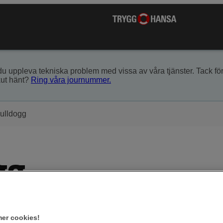
du uppleva tekniska problem med vissa av våra tjänster. Tack för
kut hänt?
Ring våra journummer.
ulldogg
gg
er cookies!