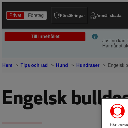
Privat
Företag
Försäkringar
Anmäl skada
Till innehållet
Just nu kan 
Har något a
Hem
Tips och råd
Hund
Hundraser
Engelsk b
Engelsk bulldo
Här komm