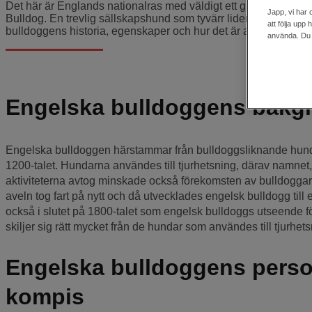
Det här är Englands nationalras med väldigt ett gammalt ursp
Japp, vi har 
Bulldog. En trevlig sällskapshund som tyvärr lider av en hel 
att följa upp
bulldoggens historia, egenskaper och hur det är att vara hundäg
använda. Du k
Engelska bulldoggens bakgr
Engelska bulldoggen härstammar från bulldoggsliknande hun
1200-talet. Hundarna användes till tjurhetsning, därav namnet
aktiviteterna avtog minskade också förekomsten av bulldoggar.
aveln tog fart på nytt och då utvecklades engelsk bulldogg till
också i slutet på 1800-talet som engelsk bulldoggs utseende
skiljer sig rätt mycket från de hundar som användes till tjurhets
Engelska bulldoggens person
kompis