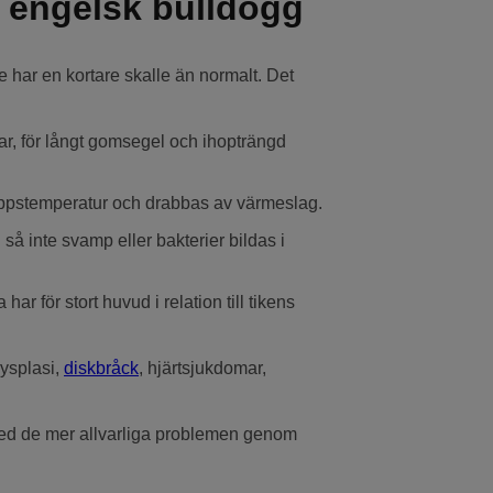
 engelsk bulldogg
e har en kortare skalle än normalt. Det
ar, för långt gomsegel och ihopträngd
roppstemperatur och drabbas av värmeslag.
inte svamp eller bakterier bildas i
har för stort huvud i relation till tikens
ysplasi,
diskbråck
, hjärtsjukdomar,
med de mer allvarliga problemen genom