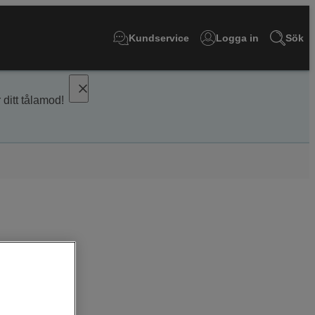
Kundservice
Logga in
Sök
 ditt tålamod!