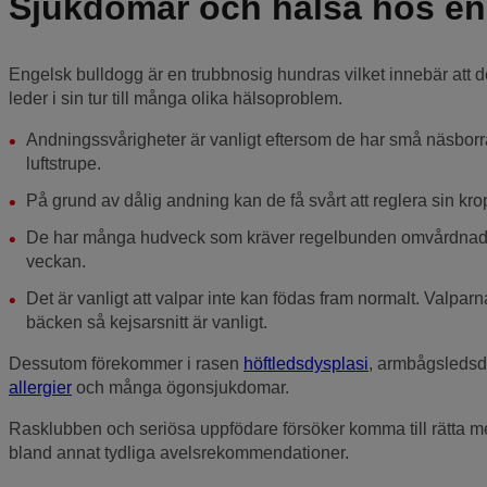
Sjukdomar och hälsa hos en
Engelsk bulldogg är en trubbnosig hundras vilket innebär att d
leder i sin tur till många olika hälsoproblem.
Andningssvårigheter är vanligt eftersom de har små näsborr
luftstrupe.
På grund av dålig andning kan de få svårt att reglera sin k
De har många hudveck som kräver regelbunden omvårdnad så 
veckan.
Det är vanligt att valpar inte kan födas fram normalt. Valparna 
bäcken så kejsarsnitt är vanligt.
Dessutom förekommer i rasen
höftledsdysplasi
, armbågsledsd
allergier
och många ögonsjukdomar.
Rasklubben och seriösa uppfödare försöker komma till rätta 
bland annat tydliga avelsrekommendationer.