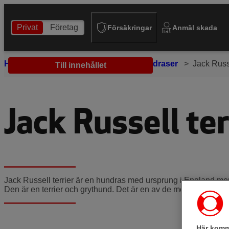
Privat
Företag
Försäkringar
Anmäl skada
Hem
Tips och råd
Hund
Hundraser
Jack Russe
Till innehållet
Jack Russell ter
Jack Russell terrier är en hundras med ursprung i England men
Den är en terrier och grythund. Det är en av de mest populära
Här komm