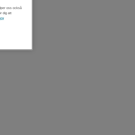
älper oss också
r dig att
icy