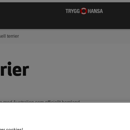
ll terrier
rier
 med Australien som officiellt hemland.
 hundraserna i Sverige.
er cookies!