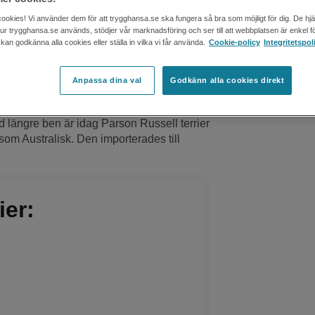
ia
cookies! Vi använder dem för att trygghansa.se ska fungera så bra som möjligt för dig. De hj
 hur trygghansa.se används, stödjer vår marknadsföring och ser till att webbplatsen är enkel fö
an godkänna alla cookies eller ställa in vilka vi får använda.
Cookie-policy
Integritetspol
and på 1800-talet. Han ville ta fram en
. Hundrasen skulle fungera som grythund
Anpassa dina val
Godkänn alla cookies direkt
 längre ben är idag Parson Russell terrier
om Australisk. Den importerades till
ier: