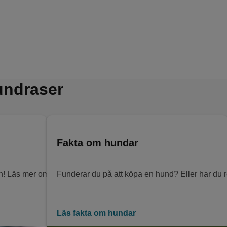
undraser
Fakta om hundar
den! Läs mer om populära hundraser i Sverige, deras utseende o
Funderar du på att köpa en hund? Eller har du re
Läs fakta om hundar