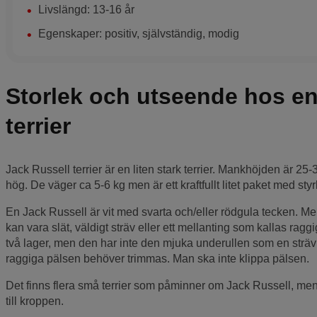
Livslängd: 13-16 år
Egenskaper: positiv, självständig, modig
Storlek och utseende hos en
terrier
Jack Russell terrier är en liten stark terrier. Mankhöjden är 2
hög. De väger ca 5-6 kg men är ett kraftfullt litet paket med st
En Jack Russell är vit med svarta och/eller rödgula tecken. Mer 
kan vara slät, väldigt sträv eller ett mellanting som kallas rag
två lager, men den har inte den mjuka underullen som en sträv
raggiga pälsen behöver trimmas. Man ska inte klippa pälsen.
Det finns flera små terrier som påminner om Jack Russell, men 
till kroppen.