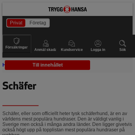
Privat
Företag
Försäkringar
Anmäl skada
Kundservice
Logga in
Sök
Hem
Hundraser
Till innehållet
Schäfer
Schäfer
Schäfer, eller som officiellt heter tysk schäferhund, är en av
världens mest populära hundraser. Den är väldigt vanlig i
Sverige men också i många andra länder. Den ligger givetvis
också högt upp på topplistan mest populära hundraser på