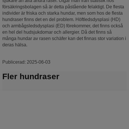
sjukare än alla andra raser. Utgår man från statistik hos
försäkringsbolagen så är detta påstående felaktigt. De flesta
individer är friska och starka hundar, men som hos de flesta
hundraser finns det en del problem. Höftledsdysplasi (HD)
och armbågsledsdysplasi (ED) förekommer, det finns också
en hel del hudsjukdomar och allergier. Då det finns så
många hundar av rasen schäfer kan det finnas stor variation i
deras hälsa.
Publicerad:
2025-06-03
Fler hundraser