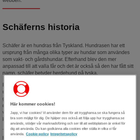
webben.
Schäferns historia
Schäfer är en hundras från Tyskland. Hundrasen har ett
ursprung från många olika typer av hundar som användes
som vakt- och gårdshundar. Efterhand blev den mer
anpassad till att valla får och det är också så den har fått sitt
namn, schäfer betyder herdehund på tyska.
På slutet av 1800-talet blev aveln mer aktiv för att fortsätta
utveckla hundrasens enastående arbetsegenskaper. År 1899
grundades den Tyska Schäferföreningen och då antog man
Här kommer cookies!
den första rasstandarden. Det var framför allt två män, Max
von Stephanitz och Artur Meyer som var de drivande
Japp, vi har cookies! Vi använder dem för att trygghansa.se ska fungera så
bra som möjligt för dig. De hjälper oss också att följa upp hur trygghansa.se
krafterna för aveln och föreningen.
används, stödjer vår marknadsföring och ser till att webbplatsen är enkel för
dig att använda. Du kan godkänna alla cookies eller ställa in vilka vi får
Tidigt förstod man att dessa fysiskt starka och lättdresserade
använda.
Cookie-policy
Integritetspolicy
hundar var lämpade för olika uppdrag inom till exempel