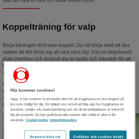
valp än med en stor och stark vuxen hund.
Koppelträning för valp
Börja träningen först utan koppel. Du vill börja med att lära
valpen att det lönar sig att vara nära dig. Välj en begränsad
plats inomhus och använd dig av godis och leksaker för att
belöna valpen. Du belönar valpen så fort den visar dig
uppmärksamhet och när den kommer till dig.
Flytta dig ett steg från valpen och ropa på den. När den
Här kommer cookies!
kommer belönar du igen. Utöka avståndet till hunden och
upprepa. Rör dig sedan i rummet och om valpen väljer att
Japp, vi har cookies! Vi använder dem för att trygghansa.se ska fungera så
följa vid din sida så belönar du.
bra som möjligt för dig. De hjälper oss också att följa upp hur trygghansa.se
används, stödjer vår marknadsföring och ser till att webbplatsen är enkel för
dig att använda. Du kan godkänna alla cookies eller ställa in vilka vi får
använda.
Cookie-policy
Integritetspolicy
Anpassa dina val
Godkänn alla cookies direkt