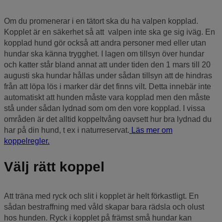
Om du promenerar i en tätort ska du ha valpen kopplad.
Kopplet är en säkerhet så att valpen inte ska ge sig iväg. En
kopplad hund gör också att andra personer med eller utan
hundar ska känna trygghet. I lagen om tillsyn över hundar
och katter står bland annat att under tiden den 1 mars till 20
augusti ska hundar hållas under sådan tillsyn att de hindras
från att löpa lös i marker där det finns vilt. Detta innebär inte
automatiskt att hunden måste vara kopplad men den måste
stå under sådan lydnad som om den vore kopplad. I vissa
områden är det alltid koppeltvång oavsett hur bra lydnad du
har på din hund, t ex i naturreservat.
Läs mer om
koppelregler.
Välj rätt koppel
Att träna med ryck och slit i kopplet är helt förkastligt. En
sådan bestraffning med våld skapar bara rädsla och olust
hos hunden. Ryck i kopplet på främst små hundar kan