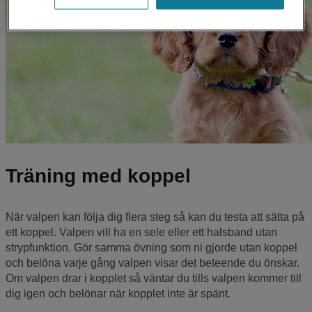
Träning med koppel
När valpen kan följa dig flera steg så kan du testa att sätta på
ett koppel. Valpen vill ha en sele eller ett halsband utan
strypfunktion. Gör samma övning som ni gjorde utan koppel
och belöna varje gång valpen visar det beteende du önskar.
Om valpen drar i kopplet så väntar du tills valpen kommer till
dig igen och belönar när kopplet inte är spänt.