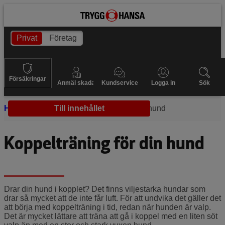
Privat
Företag
Försäkringar
Anmäl skada
Kundservice
Logga in
Sök
Hem
Hundvalpar
Till innehållet
Koppelträning hund
Koppelträning för din hund
Drar din hund i kopplet? Det finns viljestarka hundar som
drar så mycket att de inte får luft. För att undvika det gäller det
att börja med koppelträning i tid, redan när hunden är valp.
Det är mycket lättare att träna att gå i koppel med en liten söt