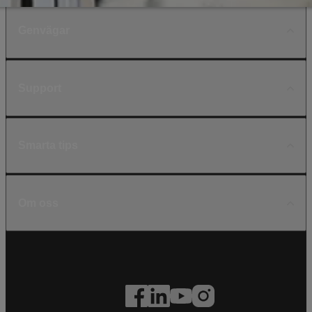
Genvägar
Support
Smarta tips
Om oss