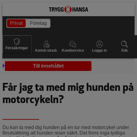
Privat
Företag
Försäkringar
Anmäl skada
Kundservice
Logga in
Sök
Hem
Skötsel
Till innehållet
Hund på motorcykel
Får jag ta med mig hunden på
motorcykeln?
Du kan ta med dig hunden på en tur med motorcykel under
förutsättning att hunden reser säkrt. Det finns inga tydliga