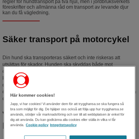
regler för hundtransport på två hjul, men i jordbruksverkets
föreskrifter och allmänna råd om transport av levande djur
kan du få vägledning.
Säker transport på motorcykel
Din hund ska transporteras säkert och inte riskeras att
utsättas för skador. Hunden ska skyddas både mot
omkullkörning och kollision. Det är extremt stora krafter som
kommer i rörelse vid trafikolyckor. En lös hunds vikt ökar
dramatiskt vid en kollision mot ett fast föremål: I 50 km/tim
ökar den med 40 gånger och i 90 km/tim med 128 gånger! En
Här kommer cookies!
chihuahua väger ett kvarts ton i 90 km/tim! Enligt NTF.
Japp, vi har cookies! Vi använder dem för att trygghansa.se ska fungera så
bra som möjligt för dig. De hjälper oss också att följa upp hur trygghansa.se
Vad finns det för lösningar som
används, stödjer vår marknadsföring och ser till att webbplatsen är enkel för
dig att använda. Du kan godkänna alla cookies eller ställa in vilka vi får
kan fungera?
använda.
Cookie-policy
Integritetspolicy