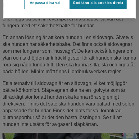
Anpassa dina val
Godkänn alla cookies direkt
Det finns många lösningar för att kunna ta med hundar på en
mc eller moped. Om det finns en yta som hunden kan sitta
eller ligga på som till exempel en flakmoppe så kan det
fungera med ett säkerhetsbälte för hundar.
En annan lösning är att köra hunden i en sidovagn. Givetvis
ska hunden har säkerhetsbälte. Det finns också sidovagnar
som mer fungerar som ”husvagn”. De kan också fungera om
ytan och takhöjden är tillräckligt stor för att hunden ska kunna
röra sig någorlunda fritt. Den ska kunna sitta, stå och ligga åt
båda hållen. Minimimått finns i jordbruksverkets regler.
Ett alternativ till sidovagn är en släpvagn, vilket möjliggör
bättre körkomfort. Släpvagnen ska ha en golvyta som är
tillräckligt stor för att hunden ska kunna röra sig enligt
direktiven. Finns det säte ska hunden vara bältad med selen
anpassade för hundar. Finns det plats för väl förankrad
biltransportbur så är det den bästa lösningen. Se till att
hunden inte utsätts för avgaser i släpkärran.