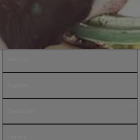
Genvägar
Support
Smarta tips
Om oss