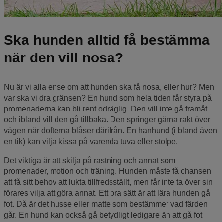
Ska hunden alltid få bestämma
när den vill nosa?
Nu är vi alla ense om att hunden ska få nosa, eller hur? Men
var ska vi dra gränsen? En hund som hela tiden får styra på
promenaderna kan bli rent odräglig. Den vill inte gå framåt
och ibland vill den gå tillbaka. Den springer gärna rakt över
vägen när dofterna blåser därifrån. En hanhund (i bland även
en tik) kan vilja kissa på varenda tuva eller stolpe.
Det viktiga är att skilja på rastning och annat som
promenader, motion och träning. Hunden måste få chansen
att få sitt behov att lukta tillfredsställt, men får inte ta över sin
förares vilja att göra annat. Ett bra sätt är att lära hunden gå
fot. Då är det husse eller matte som bestämmer vad färden
går. En hund kan också gå betydligt ledigare än att gå fot