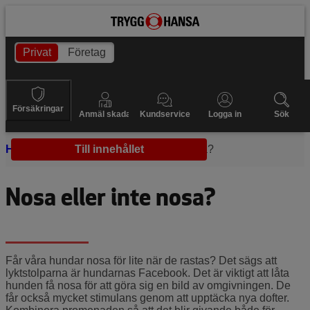
Privat
Företag
Försäkringar
Anmäl skada
Kundservice
Logga in
Sök
Hem
Skötsel
Till innehållet
Nosa eller inte nosa?
Nosa eller inte nosa?
Får våra hundar nosa för lite när de rastas? Det sägs att
lyktstolparna är hundarnas Facebook. Det är viktigt att låta
hunden få nosa för att göra sig en bild av omgivningen. De
får också mycket stimulans genom att upptäcka nya dofter.