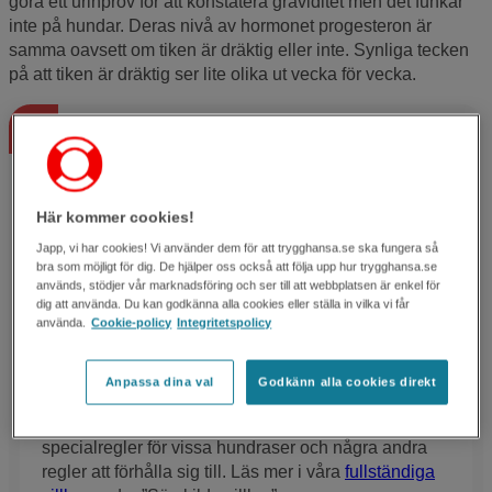
göra ett urinprov för att konstatera graviditet men det funkar
inte på hundar. Deras nivå av hormonet progesteron är
samma oavsett om tiken är dräktig eller inte. Synliga tecken
på att tiken är dräktig ser lite olika ut vecka för vecka.
Vad ingår i
hundförsäkringen?
Här kommer cookies!
Japp, vi har cookies! Vi använder dem för att trygghansa.se ska fungera så
Tikens veterinärvårdsförsäkring ersätter inte
bra som möjligt för dig. De hjälper oss också att följa upp hur trygghansa.se
förebyggande undersökningar som
används, stödjer vår marknadsföring och ser till att webbplatsen är enkel för
dig att använda. Du kan godkänna alla cookies eller ställa in vilka vi får
dräktighetsundersökning eller ultraljud för att se
använda.
Cookie-policy
Integritetspolicy
räkna valpar.
Försäkringen ersätter däremot om det skulle uppstå
Anpassa dina val
Godkänn alla cookies direkt
komplikationer i samband med valpningen.
Försäkringen ersätter också kejsarsnitt men det finns
specialregler för vissa hundraser och några andra
regler att förhålla sig till. Läs mer i våra
fullständiga