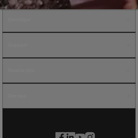
Genvägar
Support
Smarta tips
Om oss