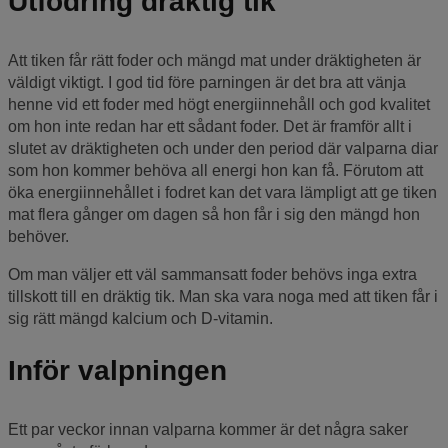
Utfodring dräktig tik
Att tiken får rätt foder och mängd mat under dräktigheten är
väldigt viktigt. I god tid före parningen är det bra att vänja
henne vid ett foder med högt energiinnehåll och god kvalitet
om hon inte redan har ett sådant foder. Det är framför allt i
slutet av dräktigheten och under den period där valparna diar
som hon kommer behöva all energi hon kan få. Förutom att
öka energiinnehållet i fodret kan det vara lämpligt att ge tiken
mat flera gånger om dagen så hon får i sig den mängd hon
behöver.
Om man väljer ett väl sammansatt foder behövs inga extra
tillskott till en dräktig tik. Man ska vara noga med att tiken får i
sig rätt mängd kalcium och D-vitamin.
Inför valpningen
Ett par veckor innan valparna kommer är det några saker