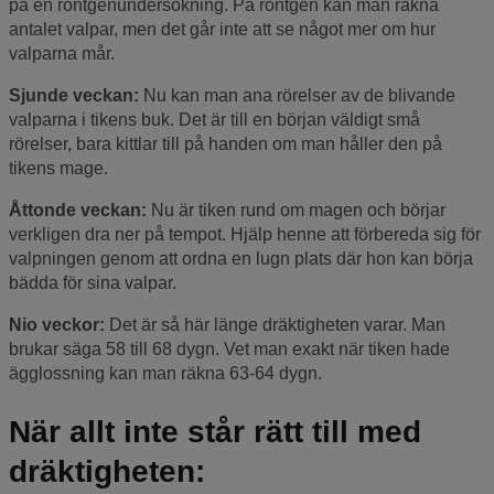
på en röntgenundersökning. På röntgen kan man räkna
antalet valpar, men det går inte att se något mer om hur
valparna mår.
Sjunde veckan:
Nu kan man ana rörelser av de blivande
valparna i tikens buk. Det är till en början väldigt små
rörelser, bara kittlar till på handen om man håller den på
tikens mage.
Åttonde veckan:
Nu är tiken rund om magen och börjar
verkligen dra ner på tempot. Hjälp henne att förbereda sig för
valpningen genom att ordna en lugn plats där hon kan börja
bädda för sina valpar.
Nio veckor:
Det är så här länge dräktigheten varar. Man
brukar säga 58 till 68 dygn. Vet man exakt när tiken hade
ägglossning kan man räkna 63-64 dygn.
När allt inte står rätt till med
dräktigheten: