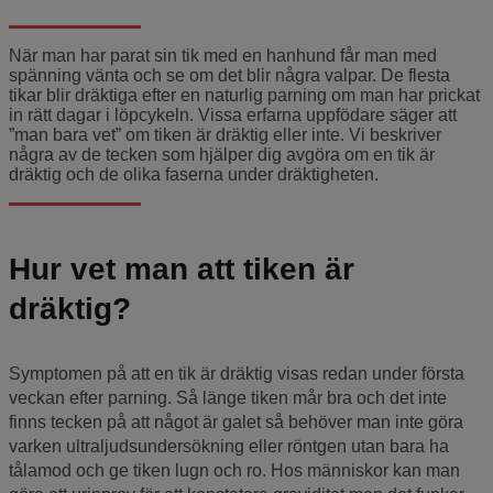
När man har parat sin tik med en hanhund får man med
spänning vänta och se om det blir några valpar. De flesta
tikar blir dräktiga efter en naturlig parning om man har prickat
in rätt dagar i löpcykeln. Vissa erfarna uppfödare säger att
”man bara vet” om tiken är dräktig eller inte. Vi beskriver
några av de tecken som hjälper dig avgöra om en tik är
dräktig och de olika faserna under dräktigheten.
Hur vet man att tiken är
dräktig?
Symptomen på att en tik är dräktig visas redan under första
veckan efter parning. Så länge tiken mår bra och det inte
finns tecken på att något är galet så behöver man inte göra
varken ultraljudsundersökning eller röntgen utan bara ha
tålamod och ge tiken lugn och ro. Hos människor kan man