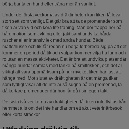
börja banta en hund eller träna mer än vanligt.
Under de första veckorna av dräktigheten kan tiken få leva i
stort sett som vanligt. Det går bra att ta de promenader som
tiken är van vid och köra lite träning. Man bör trappa ner på
hård motion som cykling eller jakt samt undvika hårda
ruscher eller intensiv lek med andra hundar. Både
matte/husse och tik får redan nu börja förbereda sig på att det
kommer en period då tik och valpar kommer vilja ha lugn och
ro utan en massa aktiviteter. Det är bra att undvika platser där
många hundar samlas med tanke på smittrisken, och det är
viktigt att vara uppmärksam på hur mycket tiken har lust att
hänga med. Mot slutet av dräktigheten är det många tikar
som tydligt visar att de inte är så sugna på en promenad, ta
då kortare promenader där hon får gå i sin egen takt.
De sista två veckorna av dräktigheten får tiken inte flyttas från
hemmet alls om det inte handlar om ett akut veterinärbesök
eller korta sträckor.