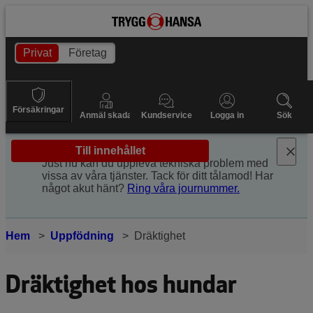
Privat
Företag
Försäkringar
Anmäl skada
Kundservice
Logga in
Sök
Till innehållet
Just nu kan du uppleva tekniska problem med
vissa av våra tjänster. Tack för ditt tålamod! Har
något akut hänt?
Ring våra journummer.
Hem
Uppfödning
Dräktighet
Dräktighet hos hundar