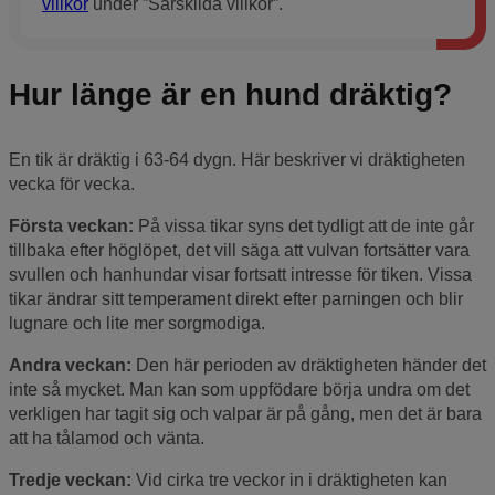
villkor
under ”Särskilda villkor”.
Hur länge är en hund dräktig?
En tik är dräktig i 63-64 dygn. Här beskriver vi dräktigheten
vecka för vecka.
Första veckan:
På vissa tikar syns det tydligt att de inte går
tillbaka efter höglöpet, det vill säga att vulvan fortsätter vara
svullen och hanhundar visar fortsatt intresse för tiken. Vissa
tikar ändrar sitt temperament direkt efter parningen och blir
lugnare och lite mer sorgmodiga.
Andra veckan:
Den här perioden av dräktigheten händer det
inte så mycket. Man kan som uppfödare börja undra om det
verkligen har tagit sig och valpar är på gång, men det är bara
att ha tålamod och vänta.
Tredje veckan:
Vid cirka tre veckor in i dräktigheten kan