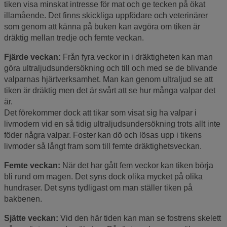
tiken visa minskat intresse för mat och ge tecken på ökat
illamående. Det finns skickliga uppfödare och veterinärer
som genom att känna på buken kan avgöra om tiken är
dräktig mellan tredje och femte veckan.
Fjärde veckan:
Från fyra veckor in i dräktigheten kan man
göra ultraljudsundersökning och till och med se de blivande
valparnas hjärtverksamhet. Man kan genom ultraljud se att
tiken är dräktig men det är svårt att se hur många valpar det
är.
Det förekommer dock att tikar som visat sig ha valpar i
livmodern vid en så tidig ultraljudsundersökning trots allt inte
föder några valpar. Foster kan dö och lösas upp i tikens
livmoder så långt fram som till femte dräktighetsveckan.
Femte veckan:
När det har gått fem veckor kan tiken börja
bli rund om magen. Det syns dock olika mycket på olika
hundraser. Det syns tydligast om man ställer tiken på
bakbenen.
Sjätte veckan:
Vid den här tiden kan man se fostrens skelett