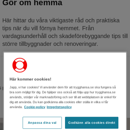
Gör om hemma
Här hittar du våra viktigaste råd och praktiska
tips när du vill förnya hemmet. Från
vardagsunderhåll och skadeförebyggande tips till
större tillbyggnader och renoveringar.
Här kommer cookies!
s på hur du upptäcker möglet och tar bort det.
Japp, vi har cookies! Vi använder dem för att trygghansa.se ska fungera så
bra som möjligt för dig. De hjälper oss också att följa upp hur trygghansa.se
används, stödjer vår marknadsföring och ser till att webbplatsen är enkel för
dig att använda. Du kan godkänna alla cookies eller ställa in vilka vi får
använda.
Cookie-policy
Integritetspolicy
Anpassa dina val
Godkänn alla cookies direkt