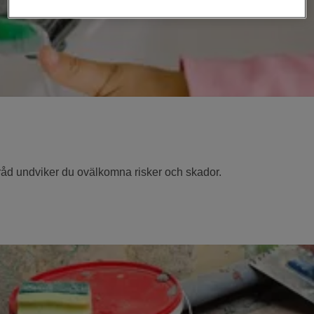
råd undviker du ovälkomna risker och skador.