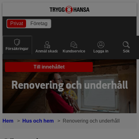
Privat
Företag
Försäkringar
Anmäl skada
Kundservice
Logga in
Sök
Till innehållet
Renovering och underhåll
Hem
Hus och hem
Renovering och underhåll