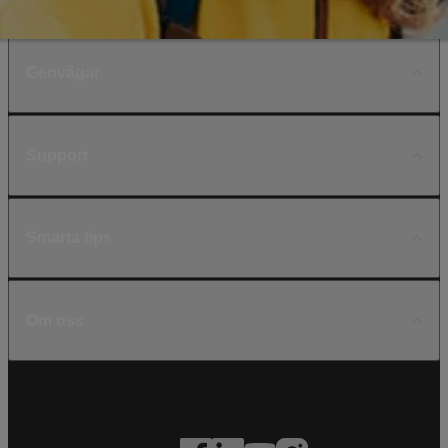
Genvägar
Support
Smarta tips
Om oss