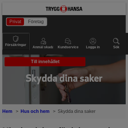
Privat
Företag
Försäkringar
Anmäl skada
Kundservice
Logga in
Sök
Till innehållet
Skydda dina saker
Hem
Hus och hem
Skydda dina saker