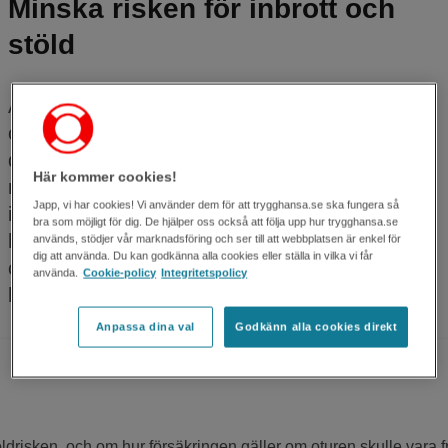
Minska risken för inbrott och
stöld
Att bli av med värdesaker kan vara både dyrt
och kännas otryggt. Genom att dokumentera
det du äger, skydda ditt hem och samarbeta
Här kommer cookies!
med dina grannar kan du minska risken för
Japp, vi har cookies! Vi använder dem för att trygghansa.se ska fungera så
inbrott och stöld. Här hittar du tips och råd om
bra som möjligt för dig. De hjälper oss också att följa upp hur trygghansa.se
hur du bäst skyddar dig – från att hålla
används, stödjer vår marknadsföring och ser till att webbplatsen är enkel för
dig att använda. Du kan godkänna alla cookies eller ställa in vilka vi får
cykeltjuven borta till att förebygga inbrott i
använda.
Cookie-policy
Integritetspolicy
hemmet.
Anpassa dina val
Godkänn alla cookies direkt
öldrisken, och om hur försäkringen gäller om oturen skulle vara