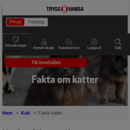
Privat
Företag
Försäkringar
Anmäl skada
Kundservice
Logga in
Sök
Till innehållet
Fakta om katter
Hem
Katt
Fakta katter