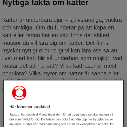
Nyttiga fakta om katter
Katter är underbara djur – självständiga, vackra
och smidiga. Om du funderar på att köpa en
katt eller redan har en katt finns det säkert
massor du vill lära dig om katter. Det finns
mycket nyttigt eller roligt vi kan lära oss så att
livet med katt blir så underbart som möjligt. Vad
kostar det att ha katt? Vilka kattraser är mest
populära? Vilka myter om katter är sanna eller
falska? Vi har samlat många fakta om katter till
dig.
Här kommer cookies!
Japp, vi har cookies! Vi använder dem för att trygghansa.se ska fungera så
bra som möjligt för dig. De hjälper oss också att följa upp hur trygghansa.se
används, stödjer vår marknadsföring och ser till att webbplatsen är enkel för