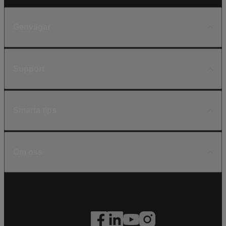
Genvägar
Support
Smarta tips
Om oss