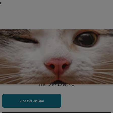
a
Visar
9
av
10
artiklar
Visa fler artiklar