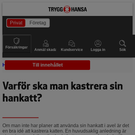
Privat
Företag
Försäkringar
Anmäl skada
Kundservice
Logga in
Sök
Hem
Katthälsa
Till innehållet
Kastrera hankatt
Varför ska man kastrera sin
hankatt?
Om man inte har planer att använda sin hankatt i avel är det
en bra idé att kastrera katten. En huvudsaklig anledning är