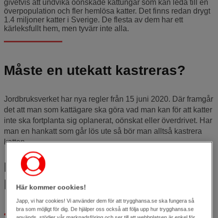
givetvis att undvika oönskade kattungar som kan leda till en
överpopulation och fler hemlösa katter. Det finns redan drygt
1.4 miljoner katter i Sverige. De flesta av dem har ett
kärleksfullt hem, men tyvärr inte alla.
Måste en utekatt kastreras?
Jordbruksverket har nya regler från 15 juni 2020. Där framgår
det att man som kattägare ska göra vad man kan för att katter
inte ska fortplanta sig oplanerat, oönskat eller överdrivet. Har
man en hankatt som går lös ute så bör man alltså kastrera
katten.
Fördelar med att kastrera
hankatt
Här kommer cookies!
Japp, vi har cookies! Vi använder dem för att trygghansa.se ska fungera så
bra som möjligt för dig. De hjälper oss också att följa upp hur trygghansa.se
En kastrerad hankatt blir lugnare och mer harmonisk.
används, stödjer vår marknadsföring och ser till att webbplatsen är enkel för