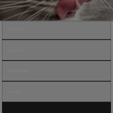
Genvägar
Support
Smarta tips
Om oss