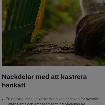
Nackdelar med att kastrera
hankatt
En nackdel med att kastrera sin katt är risken för övervikt.
Kattens aptit och ämnesomsättning påverkas av