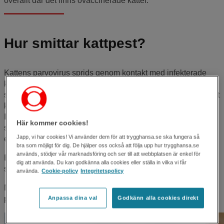
överallt där det finns ovaccinerade katter.
Hur smittar kattpest?
Kattens parvovirus sprids genom kontakt med infekterade
katter, främst via urin och avföring. Katten kan också bli
smittad genom att vistas i miljöer där parvovirus finns. Viruset
kan överleva i upp till ett år i miljön och smitta många katter.
Innekatter som inte kommer i kontakt med andra katter
Här kommer cookies!
smittas genom att någon i hemmet får med smitta på till
Japp, vi har cookies! Vi använder dem för att trygghansa.se ska fungera så
exempel skorna.
bra som möjligt för dig. De hjälper oss också att följa upp hur trygghansa.se
används, stödjer vår marknadsföring och ser till att webbplatsen är enkel för
En infekterad katt kan sprida smitta utan att själv visa några
dig att använda. Du kan godkänna alla cookies eller ställa in vilka vi får
symptom. De kan sprida smitta i upp till flera månader.
använda.
Cookie-policy
Integritetspolicy
Människor eller hundar kan inte smittas av kattens
parvovirus.
Anpassa dina val
Godkänn alla cookies direkt