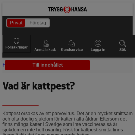
Privat
Företag
Försäkringar
Anmäl skada
Kundservice
Logga in
Sök
Hem
Sjukdomar
Till innehållet
Kattpest
Vad är kattpest?
Kattpest orsakas av ett parvovirus. Det är en mycket smittsam
och ofta dödlig sjukdom för katter i alla åldrar. Eftersom det
finns många katter i Sverige som inte vaccineras så är
sjukdomen inte helt ovanlig. Risk för kattpest-smitta finns