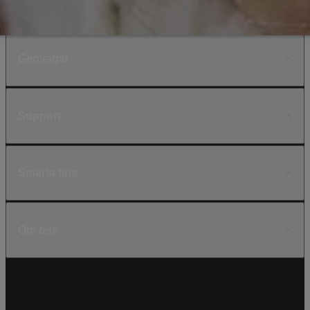
Genvägar
Support
Smarta tips
Om oss