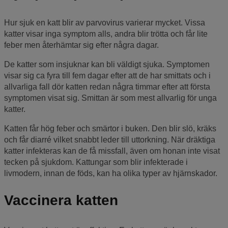
Hur sjuk en katt blir av parvovirus varierar mycket. Vissa
katter visar inga symptom alls, andra blir trötta och får lite
feber men återhämtar sig efter några dagar.
De katter som insjuknar kan bli väldigt sjuka. Symptomen
visar sig ca fyra till fem dagar efter att de har smittats och i
allvarliga fall dör katten redan några timmar efter att första
symptomen visat sig. Smittan är som mest allvarlig för unga
katter.
Katten får hög feber och smärtor i buken. Den blir slö, kräks
och får diarré vilket snabbt leder till uttorkning. När dräktiga
katter infekteras kan de få missfall, även om honan inte visat
tecken på sjukdom. Kattungar som blir infekterade i
livmodern, innan de föds, kan ha olika typer av hjärnskador.
Vaccinera katten