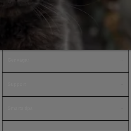
Genvägar
Support
Smarta tips