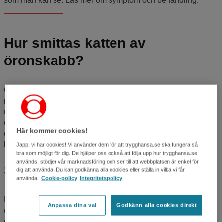
som man kan se. Läs mer om symptom och behandling.
Hur smittas katten av
öronskabb?
Öronskabb är mycket smittsamt och smittar vid direktkontakt
med ett annat smittat djur. Parasiterna kan också överleva i
miljön upp till flera månader så en katt kan få smittan via
omgivningen. Öronskabb smittar mellan katter men kan
Här kommer cookies!
också smitta hundar. Människor kan inte bli smittade av
kattens öronskabb.
Japp, vi har cookies! Vi använder dem för att trygghansa.se ska fungera så
bra som möjligt för dig. De hjälper oss också att följa upp hur trygghansa.se
används, stödjer vår marknadsföring och ser till att webbplatsen är enkel för
Symtom på öronskabb hos katt
dig att använda. Du kan godkänna alla cookies eller ställa in vilka vi får
använda.
Cookie-policy
Integritetspolicy
Parasiterna som orsakar öronskabb kan inte ses med blotta
Anpassa dina val
Godkänn alla cookies direkt
ögat, men man kan se olika tecken på att katten har fått
öronskabb: