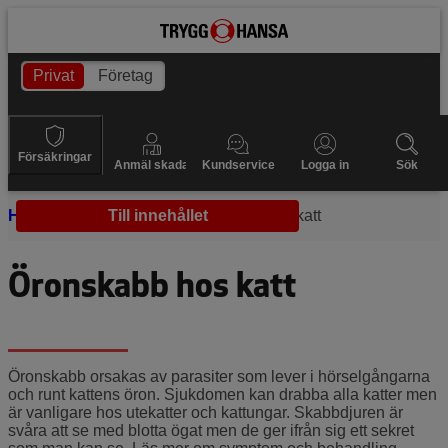
Privat
Företag
Försäkringar
Anmäl skada
Kundservice
Logga in
Sök
Hem
Sjukdomar
Till innehållet
Öronskabb hos katt
Öronskabb hos katt
Öronskabb orsakas av parasiter som lever i hörselgångarna
och runt kattens öron. Sjukdomen kan drabba alla katter men
är vanligare hos utekatter och kattungar. Skabbdjuren är
svåra att se med blotta ögat men de ger ifrån sig ett sekret