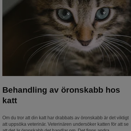
Behandling av öronskabb hos
katt
Om du tror att din katt har drabbats av öronskabb är det viktigt
att uppsöka veterinär. Veterinären undersöker katten för att se
att det är öronskabb det handlar om. Det finns andra