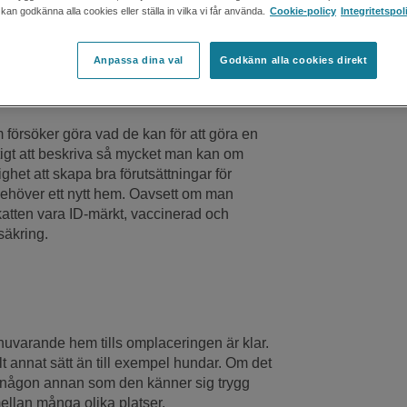
an godkänna alla cookies eller ställa in vilka vi får använda.
Cookie-policy
Integritetspol
Anpassa dina val
Godkänn alla cookies direkt
 försöker göra vad de kan för att göra en
tigt att beskriva så mycket man kan om
ghet att skapa bra förutsättningar för
 behöver ett nytt hem. Oavsett om man
 katten vara ID-märkt, vaccinerad och
säkring.
t nuvarande hem tills omplaceringen är klar.
elt annat sätt än till exempel hundar. Om det
hos någon annan som den känner sig trygg
 mellan många olika platser.