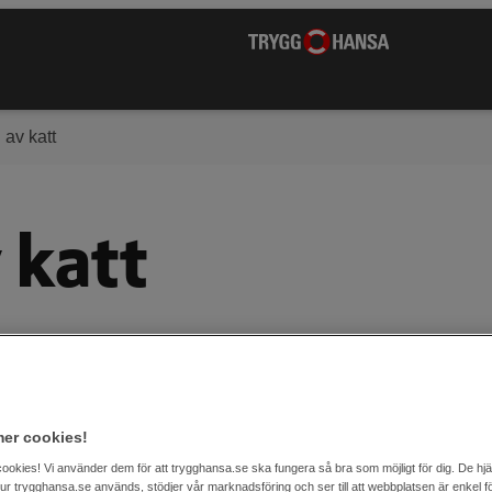
av katt
 katt
kan vara flera, till exempel att någon i
atten av någon orsak inte trivs eller
som blir övergivna och därmed behöver ett
er cookies!
er en katthjälpsförening men det finns
cookies! Vi använder dem för att trygghansa.se ska fungera så bra som möjligt för dig. De hj
 hur trygghansa.se används, stödjer vår marknadsföring och ser till att webbplatsen är enkel fö