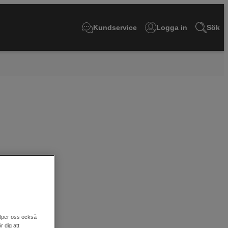
Kundservice
Logga in
Sök
älper oss också
r dig att