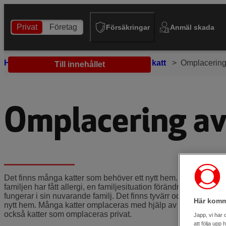
Privat
Företag
Försäkringar
Anmäl skada
Hem
Tips och råd
Katt
Köpa katt
Omplacering 
Till innehållet
Omplacering av
Det finns många katter som behöver ett nytt hem. Anledningarna 
familjen har fått allergi, en familjesituation förändras eller att k
fungerar i sin nuvarande familj. Det finns tyvärr också katter 
Här komm
nytt hem. Många katter omplaceras med hjälp av ett katthem ell
också katter som omplaceras privat.
Japp, vi har 
att följa upp