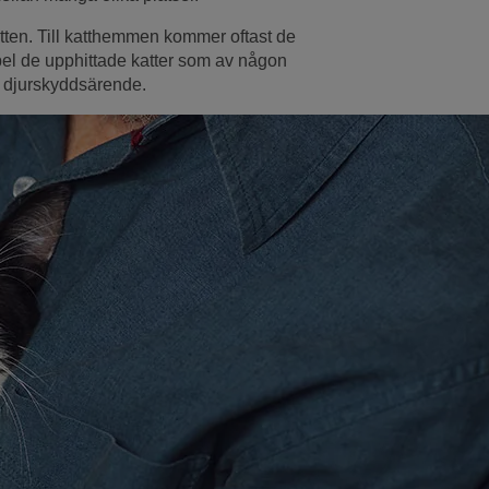
 katten. Till katthemmen kommer oftast de
pel de upphittade katter som av någon
t djurskyddsärende.