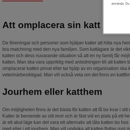
använda. Du k
Att omplacera sin katt
De föreningar och personer som hjälper katter att hitta nya hem
bra matchning med den nya familjen. Som kattägare är det vik
katten och dess nuvarande situation så att en ny familj får möjli
katten. Man ska vara uppriktig med anledningen till att katten
omplacerar katten privat eller tar hjälp av en organisation ska
veterinärbesiktigad. Man vill också veta om det finns en kattför
Jourhem eller katthem
Om möjligheten finns är det bästa för katten att få bo kvar i sit
Katter är beroende av sitt revir och är fäst vid en plats på ett h
är ett akut läge kan det vara ett alternativ att låta katten bo 
med eller i ett jourhem. Man vill undvika att katten flyttas runt