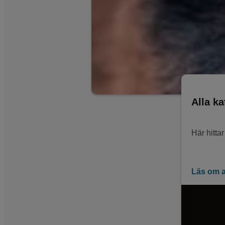
Alla ka
Här hitta
Läs om a