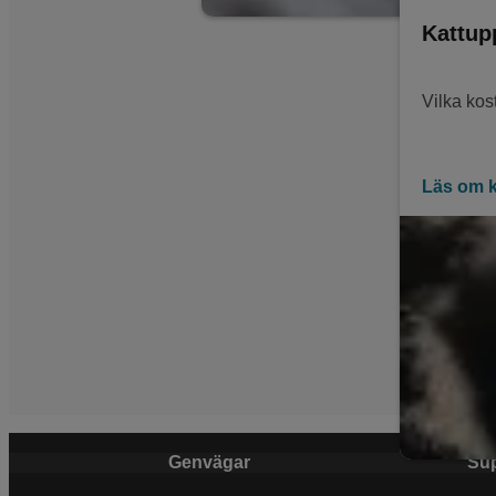
Kattup
Vilka ko
Läs om k
Genvägar
Su