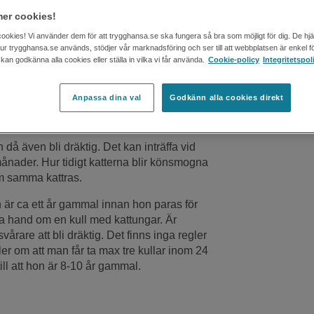
as under den period som kallas höglöpet,
na behöver oftast paras ett par gånger för
er cookies!
cookies! Vi använder dem för att trygghansa.se ska fungera så bra som möjligt för dig. De hj
 hur trygghansa.se används, stödjer vår marknadsföring och ser till att webbplatsen är enkel fö
an godkänna alla cookies eller ställa in vilka vi får använda.
Cookie-policy
Integritetspol
honkatt?
Anpassa dina val
Godkänn alla cookies direkt
å även bli dräktig. Det kan inträffa vid
månader. Hur tidigt katterna blir könsmogna
om samma kattras.
on är ca ett år gammal innan hon paras för
 ta hand om en kull med kattungar. Är
rare att bli dräktig. Det finns inga regler
er om att man får ta max tre kullar inom 24
ill att hon är 8-10 år gammal.