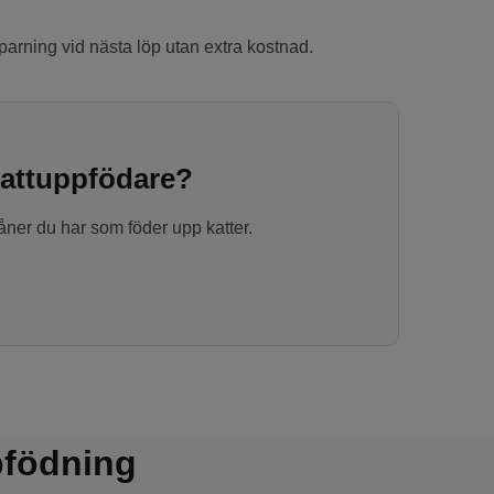
mparning vid nästa löp utan extra kostnad.
 kattuppfödare?
åner du har som föder upp katter.
pfödning