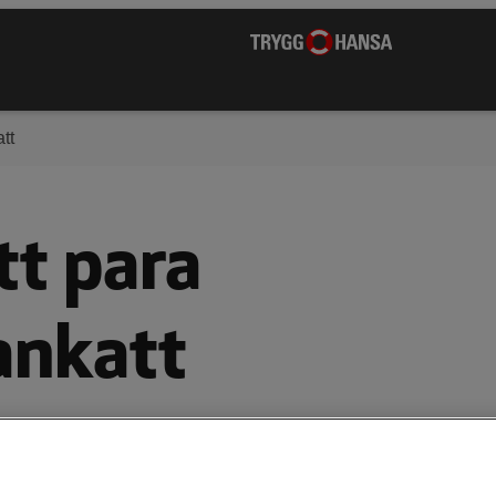
tt
tt para
ankatt
du leta reda på en lämplig katthane och