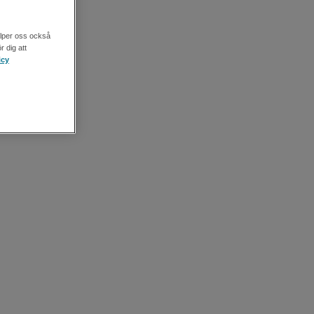
älper oss också
r dig att
icy