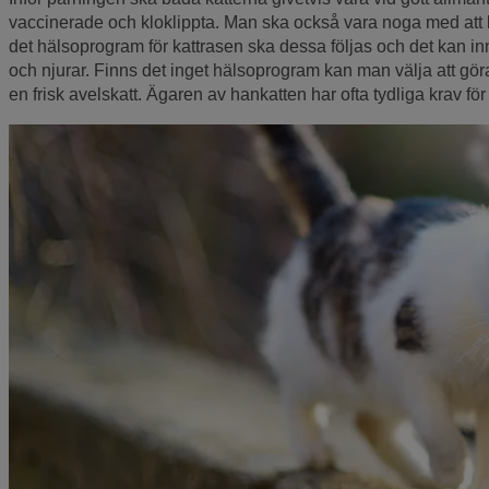
vaccinerade och kloklippta. Man ska också vara noga med att k
det hälsoprogram för kattrasen ska dessa följas och det kan in
och njurar. Finns det inget hälsoprogram kan man välja att göra
en frisk avelskatt. Ägaren av hankatten har ofta tydliga krav för 