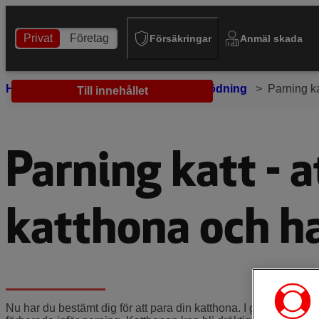
Privat
Företag
Försäkringar
Anmäl skada
Hem
Tips och råd
Katt
Uppfödning
Parning ka
Till innehållet
Parning katt - a
katthona och h
Nu har du bestämt dig för att para din katthona. I god tid ska 