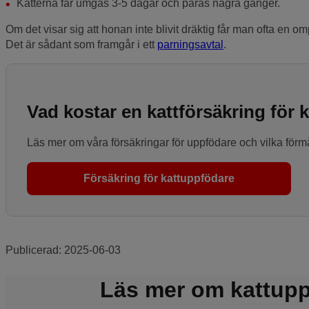
Katterna får umgås 3-5 dagar och paras några gånger.
Om det visar sig att honan inte blivit dräktig får man ofta en o
Det är sådant som framgår i ett
parningsavtal
.
Vad kostar en kattförsäkring för
Läs mer om våra försäkringar för uppfödare och vilka förm
Försäkring för kattuppfödare
Publicerad:
2025-06-03
Läs mer om kattup