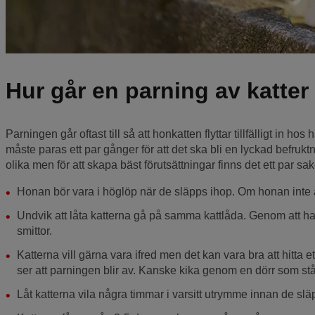
Hur går en parning av katter t
Parningen går oftast till så att honkatten flyttar tillfälligt in h
måste paras ett par gånger för att det ska bli en lyckad befruktn
olika men för att skapa bäst förutsättningar finns det ett par sak
Honan bör vara i höglöp när de släpps ihop. Om honan inte är
Undvik att låta katterna gå på samma kattlåda. Genom att h
smittor.
Katterna vill gärna vara ifred men det kan vara bra att hitta et
ser att parningen blir av. Kanske kika genom en dörr som står
Låt katterna vila några timmar i varsitt utrymme innan de slä