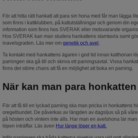
För att hitta rätt hankatt att para sin hona med får man lägga 
som finns i kattklubben, på kattutställningar och genom din e
information som finns hos SVERAK eller motsvarande organisat
Hos SVERAK kan man studera hankattens stamtavla samt göra 
inavelsgraden. Läs mer om
genetik och avel
.
Ta kontakt med hankattens ägaren i god tid innan katthonan l
parningen ska gå till och skriva ett parningsavtal. Vissa hankat
finns det större chans att få en möjlighet att boka en parning.
När kan man para honkatten
För att få till en lyckad parning ska man pricka in honkattens h
oregelbundet. De påverkas av längden av dagsljus så på våre
på hösten och vintern inte alls. Har man en avelshona lär man s
löpen inträffar. Läs även
Hur länge löper en katt.
Inför parningen ska båda katterna givetvis vara vid gott allmän