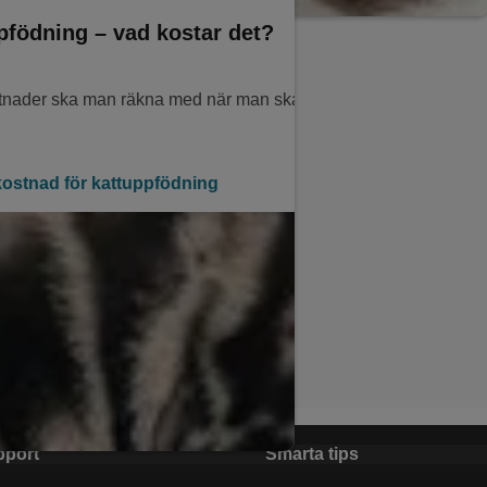
pfödning – vad kostar det?
stnader ska man räkna med när man ska föda upp katter?
ostnad för kattuppfödning
pport
Smarta tips