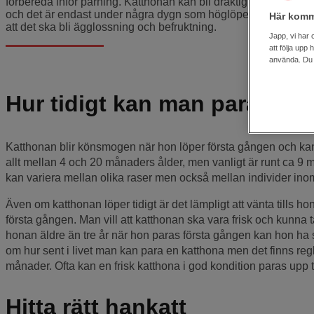
förbereda inför parning. Katthonan kan bli dräktig om hon par
och det är endast under några dygn som höglöpet pågår. Katter
Här komm
att det ska bli ägglossning och befruktning.
Japp, vi har 
att följa upp
använda. Du k
Hur tidigt kan man para sin 
Katthonan blir könsmogen när hon löper första gången och kan d
allt mellan 4 och 20 månaders ålder, men vanligt är runt ca 9 
kan variera mellan olika raser men också mellan individer in
Även om katthonan löper tidigt är det lämpligt att vänta tills h
första gången. Man vill att katthonan ska vara frisk och kunna
honan äldre än tre år när hon paras första gången kan hon ha svå
om hur sent i livet man kan para en katthona men det finns regl
månader. Ofta kan en frisk katthona i god kondition paras upp t
Hitta rätt hankatt