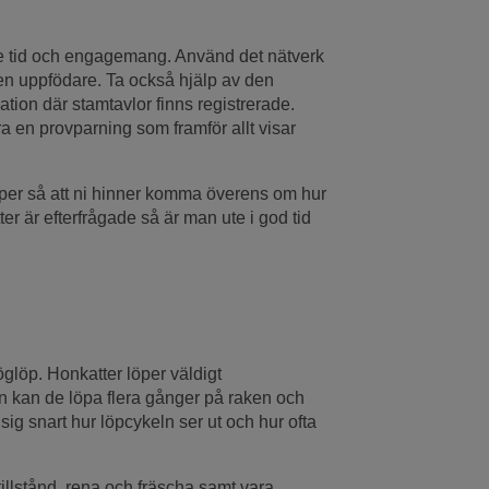
lite tid och engagemang. Använd det nätverk
gen uppfödare. Ta också hjälp av den
ion där stamtavlor finns registrerade.
en provparning som framför allt visar
öper så att ni hinner komma överens om hur
ter är efterfrågade så är man ute i god tid
öglöp. Honkatter löper väldigt
n kan de löpa flera gånger på raken och
ig snart hur löpcykeln ser ut och hur ofta
tillstånd, rena och fräscha samt vara