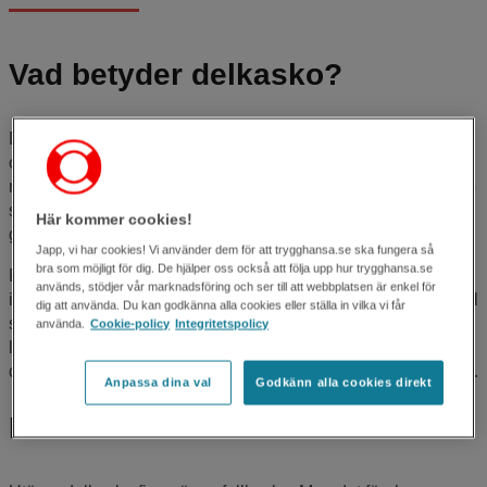
Vad betyder delkasko?
Delkasko betyder egentligen skeppsskrov efter spanskans
ord casco. Men inom försäkringsvärlden har delkasko inget
med båtar att göra. Istället är delkasko ett försäkringsbegrepp
som används inom
bilförsäkring
för att beskriva en specifik
Här kommer cookies!
grupp skydd.
Japp, vi har cookies! Vi använder dem för att trygghansa.se ska fungera så
bra som möjligt för dig. De hjälper oss också att följa upp hur trygghansa.se
Kort och gott är delkasko det skydd som halvförsäkringen
används, stödjer vår marknadsföring och ser till att webbplatsen är enkel för
innehåller utöver den obligatoriska
trafikförsäkringen
. Det vill
dig att använda. Du kan godkänna alla cookies eller ställa in vilka vi får
säga skyddet för till exempel stöld, brand, inbrott, påkörda
använda.
Cookie-policy
Integritetspolicy
lyktstolpar och borttappade bilnycklar – och alla de andra
delarna som halvförsäkringen ersätter när olyckan är framme.
Anpassa dina val
Godkänn alla cookies direkt
Delkasko eller fullkasko?