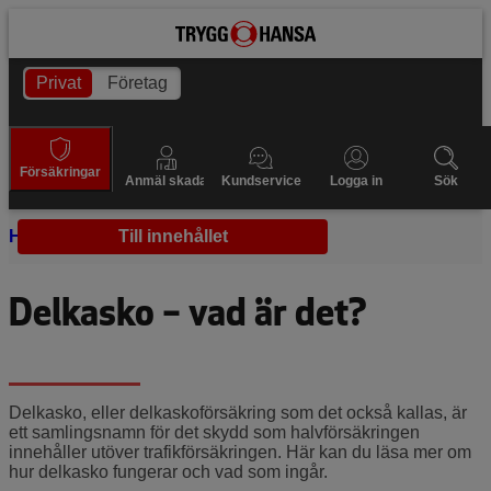
Privat
Företag
Försäkringar
Anmäl skada
Kundservice
Logga in
Sök
Hem
Bilförsäkring
Till innehållet
Delkasko
Delkasko – vad är det?
Delkasko, eller delkaskoförsäkring som det också kallas, är
ett samlingsnamn för det skydd som halvförsäkringen
innehåller utöver trafikförsäkringen. Här kan du läsa mer om
hur delkasko fungerar och vad som ingår.