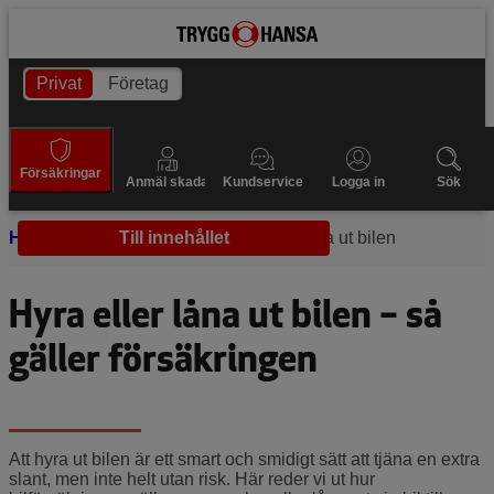
Privat
Företag
Försäkringar
Anmäl skada
Kundservice
Logga in
Sök
Hem
Bilförsäkring
Till innehållet
Hyra eller låna ut bilen
Hyra eller låna ut bilen – så
gäller försäkringen
Att hyra ut bilen är ett smart och smidigt sätt att tjäna en extra
slant, men inte helt utan risk. Här reder vi ut hur