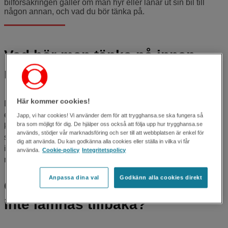
bilförsäkringen gäller om man hyr eller lånar ut sin bil till
någon annan, och vad du bör tänka på.
Vad bör man tänka på innan
man hyr ut sin bil?
Här kommer cookies!
Du som har bilförsäkring hos oss på Trygg-Hansa får hyra
eller låna ut din bil till andra personer, till exempel till en
Japp, vi har cookies! Vi använder dem för att trygghansa.se ska fungera så
bra som möjligt för dig. De hjälper oss också att följa upp hur trygghansa.se
kompis. Men kom ihåg att det är du som försäkringstagare
används, stödjer vår marknadsföring och ser till att webbplatsen är enkel för
som ska vara den som huvudsakligen använder bilen. Det
dig att använda. Du kan godkänna alla cookies eller ställa in vilka vi får
innebär att du kan låna ut bilen i kortare perioder, men inte
använda.
Cookie-policy
Integritetspolicy
mer än vad du själv använder den.
Anpassa dina val
Godkänn alla cookies direkt
Gäller försäkringen om bilen
inte lämnas tillbaka?