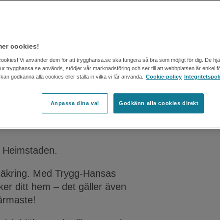
er cookies!
cookies! Vi använder dem för att trygghansa.se ska fungera så bra som möjligt för dig. De hj
 hur trygghansa.se används, stödjer vår marknadsföring och ser till att webbplatsen är enkel fö
an godkänna alla cookies eller ställa in vilka vi får använda.
Cookie-policy
Integritetspol
Anpassa dina val
Godkänn alla cookies direkt
hemförsäkring
h Heimstaden.
säkring. Med Trygg-Hansas
er ditt hem – det gäller även
 närmaste!