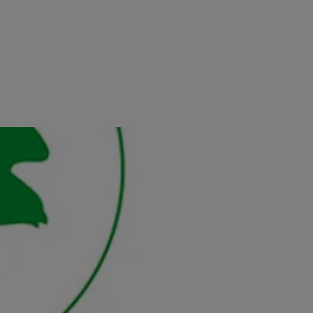
rsäkring märkt med Bra
al
 vår hemförsäkring får du en försäkring märkt med Bra Miljöval.
tt försäkringen uppfyller Naturskyddsföreningens högt ställda
m regelbundet kontrolleras och följs upp.