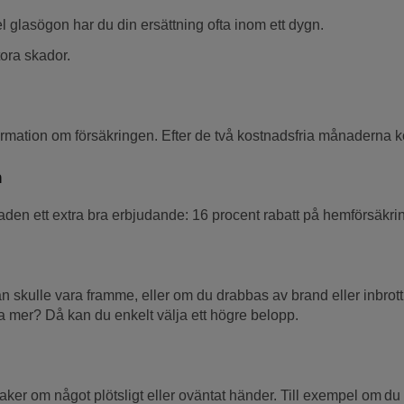
l glasögon har du din ersättning ofta inom ett dygn.
ora skador.
formation om försäkringen. Efter de två kostnadsfria månaderna k
n
aden ett extra bra erbjudande: 16 procent rabatt på hemförsäkring
 skulle vara framme, eller om du drabbas av brand eller inbrott. 
da mer? Då kan du enkelt välja ett högre belopp.
saker om något plötsligt eller oväntat händer. Till exempel om d