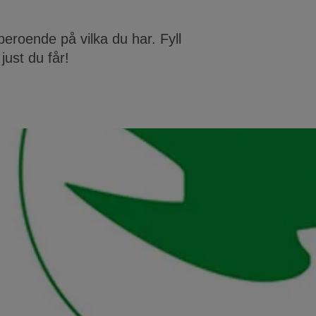
beroende på vilka du har. Fyll
 just du får!
Hemfö
Miljöv
När du väljer
Det betyder a
miljökrav, so