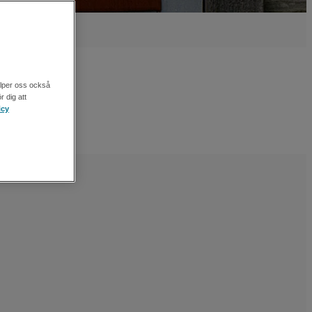
älper oss också
r dig att
icy