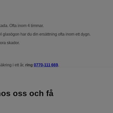
kada. Ofta inom 4 timmar.
l glasögon har du din ersättning ofta inom ett dygn.
tora skador.
kring i ett år,
ring
0770-111 669
.
hos oss och få