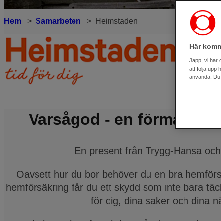
Hem
Samarbeten
Heimstaden
Här komm
Japp, vi har 
att följa upp
använda. Du k
Varsågod - en förmånlig 
En present från Trygg-Hansa oc
Oavsett hur du bor behöver du en bra hemför
hemförsäkring får du ett skydd som inte bara täck
för dig, dina saker och dina