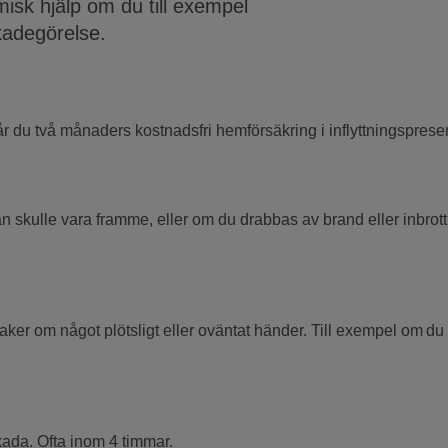
isk hjälp om du till exempel
 skadegörelse.
r du två månaders kostnadsfri hemförsäkring i inflyttningspresen
n skulle vara framme, eller om du drabbas av brand eller inbrott.
r.
saker om något plötsligt eller oväntat händer. Till exempel om d
kada. Ofta inom 4 timmar.