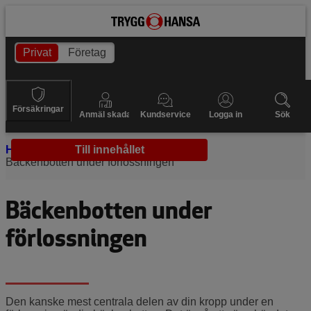
Privat
Företag
Försäkringar
Anmäl skada
Kundservice
Logga in
Sök
Hem
Förlossningen
Till innehållet
Bäckenbotten under förlossningen
Bäckenbotten under
förlossningen
Den kanske mest centrala delen av din kropp under en