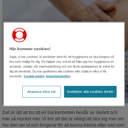
Här kommer cookies!
Japp, vi har cookies! Vi använder dem för att trygghansa.se ska fungera så
bra som möjligt för dig. De hjälper oss också att följa upp hur trygghansa.se
används, stödjer vår marknadsföring och ser till att webbplatsen är enkel för
dig att använda. Du kan godkänna alla cookies eller ställa in vilka vi får
använda.
Cookie-policy
Integritetspolicy
Anpassa dina val
Godkänn alla cookies direkt
Det är lätt att tro att en bäckenbotten består av skelett och
inte så mycket mer. Vi tror att det är viktigt att lära sig mer om
hur den ser ut och fungerar för att kunna känna efter vad som