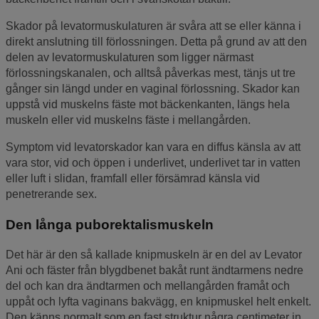
Skador på levatormuskulaturen är svåra att se eller känna i
direkt anslutning till förlossningen. Detta på grund av att den
delen av levatormuskulaturen som ligger närmast
förlossningskanalen, och alltså påverkas mest, tänjs ut tre
gånger sin längd under en vaginal förlossning. Skador kan
uppstå vid muskelns fäste mot bäckenkanten, längs hela
muskeln eller vid muskelns fäste i mellangården.
Symptom vid levatorskador kan vara en diffus känsla av att
vara stor, vid och öppen i underlivet, underlivet tar in vatten
eller luft i slidan, framfall eller försämrad känsla vid
penetrerande sex.
Den långa puborektalismuskeln
Det här är den så kallade knipmuskeln är en del av Levator
Ani och fäster från blygdbenet bakåt runt ändtarmens nedre
del och kan dra ändtarmen och mellangården framåt och
uppåt och lyfta vaginans bakvägg, en knipmuskel helt enkelt.
Den känns normalt som en fast struktur några centimeter in