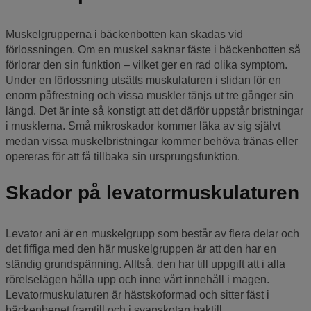
Muskelgrupperna i bäckenbotten kan skadas vid
förlossningen. Om en muskel saknar fäste i bäckenbotten så
förlorar den sin funktion – vilket ger en rad olika symptom.
Under en förlossning utsätts muskulaturen i slidan för en
enorm påfrestning och vissa muskler tänjs ut tre gånger sin
längd. Det är inte så konstigt att det därför uppstår bristningar
i musklerna. Små mikroskador kommer läka av sig självt
medan vissa muskelbristningar kommer behöva tränas eller
opereras för att få tillbaka sin ursprungsfunktion.
Skador på levatormuskulaturen
Levator ani är en muskelgrupp som består av flera delar och
det fiffiga med den här muskelgruppen är att den har en
ständig grundspänning. Alltså, den har till uppgift att i alla
rörelselägen hålla upp och inne vårt innehåll i magen.
Levatormuskulaturen är hästskoformad och sitter fäst i
bäckenbenet framtill och i svanskotan baktill.