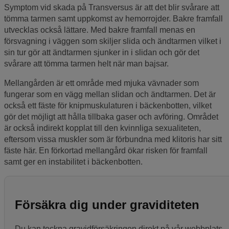
Symptom vid skada på Transversus är att det blir svårare att
tömma tarmen samt uppkomst av hemorrojder. Bakre framfall
utvecklas också lättare. Med bakre framfall menas en
försvagning i väggen som skiljer slida och ändtarmen vilket i
sin tur gör att ändtarmen sjunker in i slidan och gör det
svårare att tömma tarmen helt när man bajsar.
Mellangården är ett område med mjuka vävnader som
fungerar som en vägg mellan slidan och ändtarmen. Det är
också ett fäste för knipmuskulaturen i bäckenbotten, vilket
gör det möjligt att hålla tillbaka gaser och avföring. Området
är också indirekt kopplat till den kvinnliga sexualiteten,
eftersom vissa muskler som är förbundna med klitoris har sitt
fäste här. En förkortad mellangård ökar risken för framfall
samt ger en instabilitet i bäckenbotten.
Försäkra dig under graviditeten
Du kan teckna gravidförsäkringen direkt på vår webbplats