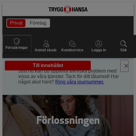
Privat
Företag
Försäkringar
Anmäl skada
Kundservice
Logga in
Sök
Till innehållet
Just nu kan du uppleva tekniska problem med
vissa av våra tjänster. Tack för ditt tålamod! Har
något akut hänt?
Ring våra journummer.
Förlossningen