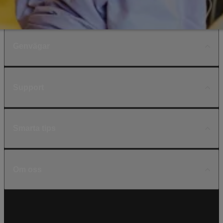
Genvägar
Support
Smarta tips
Om oss