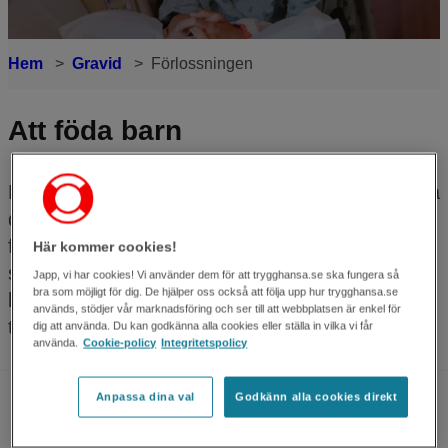
Hem
Gravid
Förlossningen
Att föda barn
Här får du kunskap som hjälper dig att förbereda
dig inför förlossningen. Vi går igenom
förlossningsförloppet, vilka
Här kommer cookies!
smärtlindringsalternativ som finns och hur ett
Japp, vi har cookies! Vi använder dem för att trygghansa.se ska fungera så
bra som möjligt för dig. De hjälper oss också att följa upp hur trygghansa.se
kejsarsnitt går till. Allt för att du ska känna dig
används, stödjer vår marknadsföring och ser till att webbplatsen är enkel för
tryggare när det väl är dags.
dig att använda. Du kan godkänna alla cookies eller ställa in vilka vi får
använda.
Cookie-policy
Integritetspolicy
Anpassa dina val
Godkänn alla cookies direkt