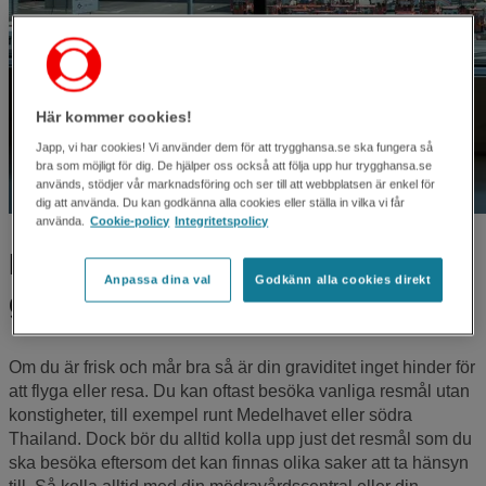
Här kommer cookies!
Japp, vi har cookies! Vi använder dem för att trygghansa.se ska fungera så
bra som möjligt för dig. De hjälper oss också att följa upp hur trygghansa.se
används, stödjer vår marknadsföring och ser till att webbplatsen är enkel för
dig att använda. Du kan godkänna alla cookies eller ställa in vilka vi får
använda.
Cookie-policy
Integritetspolicy
Kan man flyga och resa som
Anpassa dina val
Godkänn alla cookies direkt
gravid?
Om du är frisk och mår bra så är din graviditet inget hinder för
att flyga eller resa. Du kan oftast besöka vanliga resmål utan
konstigheter, till exempel runt Medelhavet eller södra
Thailand. Dock bör du alltid kolla upp just det resmål som du
ska besöka eftersom det kan finnas olika saker att ta hänsyn