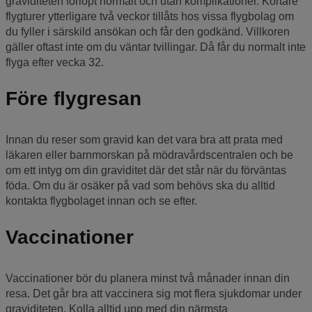
graviditeten förlöpt normalt och utan komplikationer. Kortare
flygturer ytterligare två veckor tillåts hos vissa flygbolag om
du fyller i särskild ansökan och får den godkänd. Villkoren
gäller oftast inte om du väntar tvillingar. Då får du normalt inte
flyga efter vecka 32.
Före flygresan
Innan du reser som gravid kan det vara bra att prata med
läkaren eller barnmorskan på mödravårdscentralen och be
om ett intyg om din graviditet där det står när du förväntas
föda. Om du är osäker på vad som behövs ska du alltid
kontakta flygbolaget innan och se efter.
Vaccinationer
Vaccinationer bör du planera minst två månader innan din
resa. Det går bra att vaccinera sig mot flera sjukdomar under
graviditeten. Kolla alltid upp med din närmsta