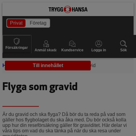
Privat
Företag
Försäkringar
Anmäl skada
Kundservice
Logga in
Sök
Hem
Graviditeten
Till innehållet
Flyga som gravid
Flyga som gravid
Är du gravid och ska flyga? Då bör du ta reda på vad som
gäller hos flygbolaget du ska åka med. Du bör också kolla
upp hur din reseförsäkring gäller för graviditet. Här delar vi
våra tips om vad du ska tänka på när du ska resa under