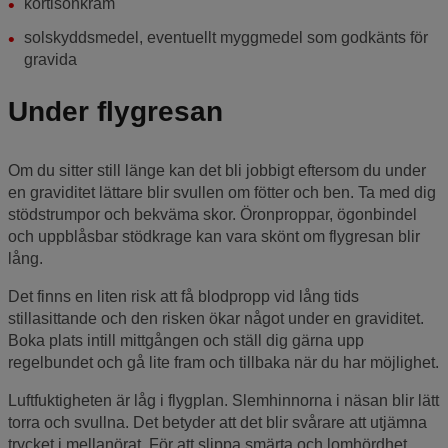
kortisonkräm
solskyddsmedel, eventuellt myggmedel som godkänts för
gravida
Under flygresan
Om du sitter still länge kan det bli jobbigt eftersom du under
en graviditet lättare blir svullen om fötter och ben. Ta med dig
stödstrumpor och bekväma skor. Öronproppar, ögonbindel
och uppblåsbar stödkrage kan vara skönt om flygresan blir
lång.
Det finns en liten risk att få blodpropp vid lång tids
stillasittande och den risken ökar något under en graviditet.
Boka plats intill mittgången och ställ dig gärna upp
regelbundet och gå lite fram och tillbaka när du har möjlighet.
Luftfuktigheten är låg i flygplan. Slemhinnorna i näsan blir lätt
torra och svullna. Det betyder att det blir svårare att utjämna
trycket i mellanörat. För att slippa smärta och lomhördhet