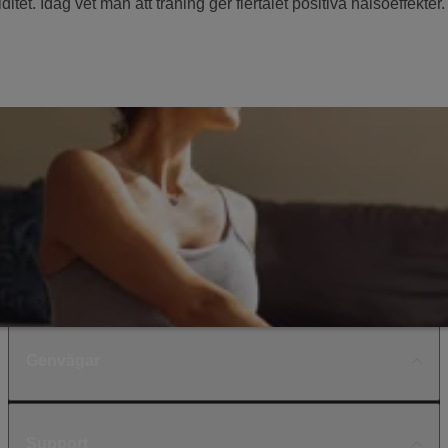
tet. Idag vet man att träning ger flertalet positiva hälsoeffekter.
Genvägar
Support