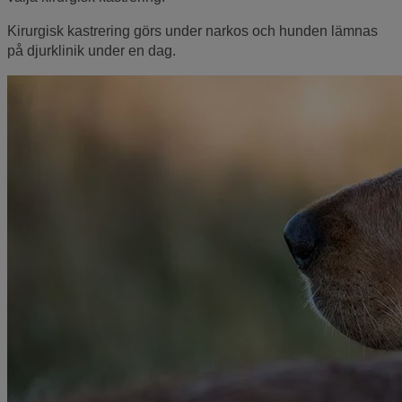
Kirurgisk kastrering görs under narkos och hunden lämnas
på djurklinik under en dag.