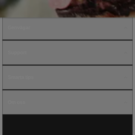
Genvägar
Support
Smarta tips
Om oss