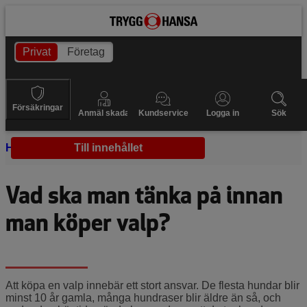
Privat
Företag
Försäkringar
Anmäl skada
Kundservice
Logga in
Sök
Hem
Hundvalpar
Till innehållet
Köpa valp
Vad ska man tänka på innan
man köper valp?
Att köpa en valp innebär ett stort ansvar. De flesta hundar blir
minst 10 år gamla, många hundraser blir äldre än så, och