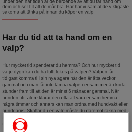
under den här tiden är de beroende av att du tar hand om
dem och ser till att de mår bra. Här har vi samlat de viktigaste
sakerna att tänka på innan du köper en valp.
Har du tid att ta hand om en
valp?
Hur mycket tid spenderar du hemma? Och hur mycket tid
varje dygn kan du ha fullt fokus på valpen? Valpen får
tidigast komma till sin nya ägare när den är åtta veckor
gammal och man får inte lämna valpen ensam mer än korta
stunder fram till att den är minst 6 månader gammal. När
hunden blir äldre klarar den ofta att vara ensam hemma
några timmar och annars kan man ordna med hundvakt eller
hunddagis. Skaffar du en valp måste du däremot räkna med
att du själv eller någon annan i familjen tar hand om valpen i
stort sett dygnet runt de första månaderna.