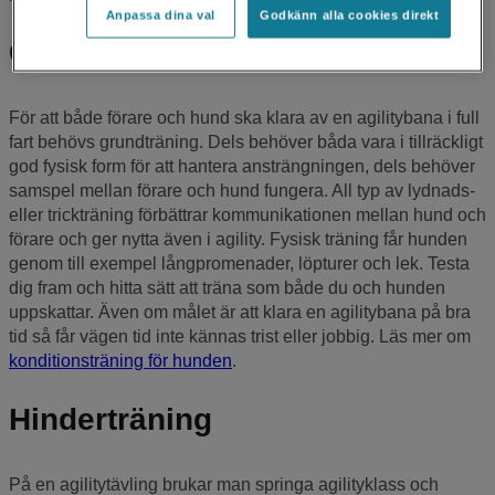
Anpassa dina val
Godkänn alla cookies direkt
Grundträning i lydnad och fysik
För att både förare och hund ska klara av en agilitybana i full
fart behövs grundträning. Dels behöver båda vara i tillräckligt
god fysisk form för att hantera ansträngningen, dels behöver
samspel mellan förare och hund fungera. All typ av lydnads-
eller trickträning förbättrar kommunikationen mellan hund och
förare och ger nytta även i agility. Fysisk träning får hunden
genom till exempel långpromenader, löpturer och lek. Testa
dig fram och hitta sätt att träna som både du och hunden
uppskattar. Även om målet är att klara en agilitybana på bra
tid så får vägen tid inte kännas trist eller jobbig. Läs mer om
konditionsträning för hunden
.
Hinderträning
På en agilitytävling brukar man springa agilityklass och