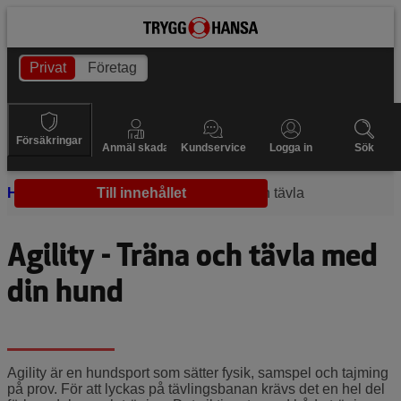
Privat
Företag
Försäkringar
Anmäl skada
Kundservice
Logga in
Sök
Hem
Träna hund
Till innehållet
Agility träna och tävla
Agility - Träna och tävla med
din hund
Agility är en hundsport som sätter fysik, samspel och tajming
på prov. För att lyckas på tävlingsbanan krävs det en hel del