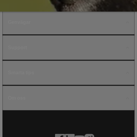
Genvägar
Support
Smarta tips
Om oss