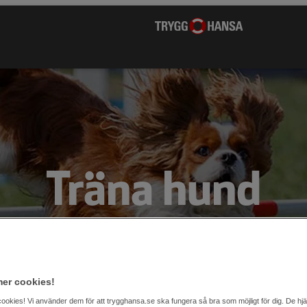
Träna hund
er cookies!
cookies! Vi använder dem för att trygghansa.se ska fungera så bra som möjligt för dig. De hj