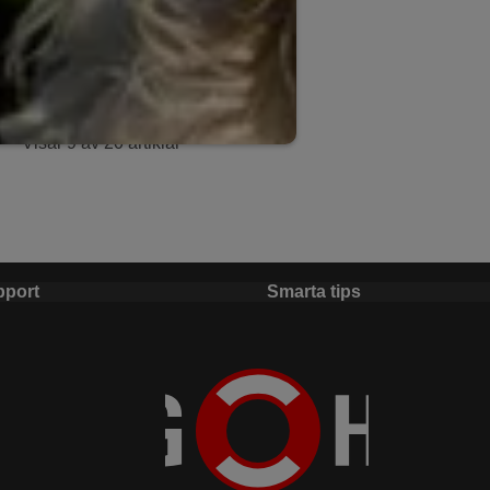
Visar
9
av
20
artiklar
pport
Smarta tips