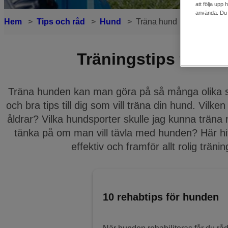
att följa upp
använda. Du k
Hem
Tips och råd
Hund
Träna hund
Träningstips till h
Träna hunden kan man göra på så många olika sät
och bra tips till dig som vill träna din hund. Vilke
åldrar? Vilka hundsporter skulle jag kunna trä
tänka på om man vill tävla med hunden? Här hitta
effektiv och framför allt rolig trän
10 rehabtips för hunden