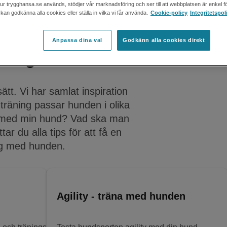
 hur trygghansa.se används, stödjer vår marknadsföring och ser till att webbplatsen är enkel fö
an godkänna alla cookies eller ställa in vilka vi får använda.
Cookie-policy
Integritetspol
Anpassa dina val
Godkänn alla cookies direkt
undägare
t. Vi har samlat inspiration
n träning passar hunden i olika
na med min hund? Vad ska man
r du alla tips för att få en
ing med hunden.
Agility - träna med hunden