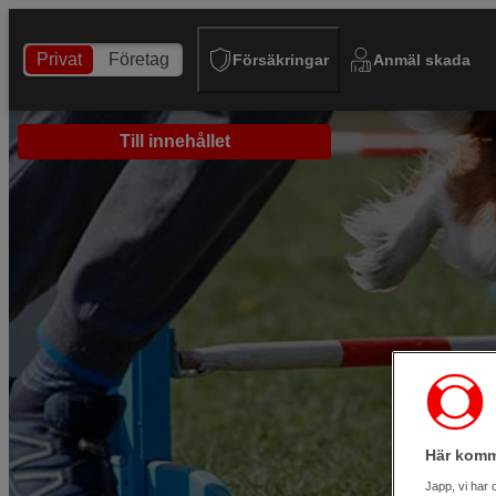
Privat
Företag
Försäkringar
Anmäl skada
Till innehållet
Här komm
Japp, vi har 