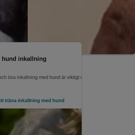
n hund inkallning
 och öva inkallning med hund är viktigt och roligt. Här hittar du b
tt träna inkallning med hund