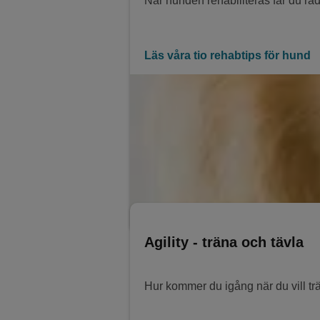
När hunden rehabiliteras får du rå
Läs våra tio rehabtips för hund
Agility - träna och tävla
Hur kommer du igång när du vill tr