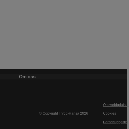
Om oss
Om webbplatse
© Copyright Trygg-Hansa 2026
Cookies
Personuppgifter