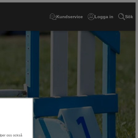
Kundservice
Logga in
Sök
älper oss också