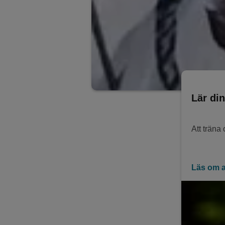
Lär di
Att träna
Läs om a