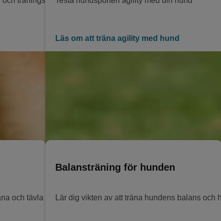
d och träningsprogram från veterinären. Utöver det kan mental st
Testa hundsporten agility med din hund
Läs om att träna agility med hund
Balansträning för hunden
äna och tävla agility med hunden.
Lär dig vikten av att träna hundens balans och 