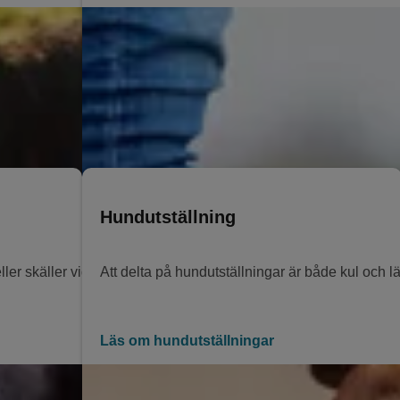
Hundutställning
ler skäller vid hundmöten? Undvik jobbiga hundmöten genom att t
Att delta på hundutställningar är både kul och läro
Läs om hundutställningar