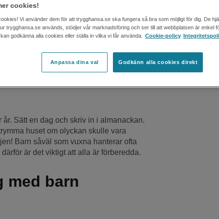
er cookies!
t rusta familjen och
cookies! Vi använder dem för att trygghansa.se ska fungera så bra som möjligt för dig. De hj
rioritet liksom
brandsläckare
. Dessutom
 hur trygghansa.se används, stödjer vår marknadsföring och ser till att webbplatsen är enkel fö
åtsas att en brand har brutit ut, och
an godkänna alla cookies eller ställa in vilka vi får använda.
Cookie-policy
Integritetspol
t brandöva i skolan, förskolan eller på
Anpassa dina val
Godkänn alla cookies direkt
år. Sätt en dag och skriv in i almanackan.
 utrymma huset om olyckan skulle vara
iljen! Barn såväl som vuxna hanterar ofta
ärför är det viktigt att alla är förberedda.
g med barn