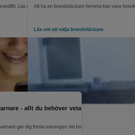
andfilt. Läs om brandskydd du behöver till ditt hem.
Att ha en brandsläckare hemma kan vara livsvikti
Läs om att välja brandsläckare
arnare - allt du behöver veta
arnare ger dig första varningen vid brand eller rökutveckling. 