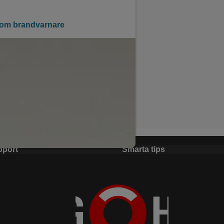
 om brandvarnare
pport
Smarta tips