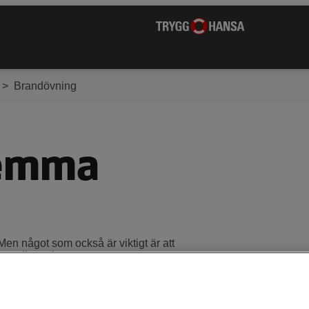
Brandövning
hemma
Men något som också är viktigt är att
samlingsplats.