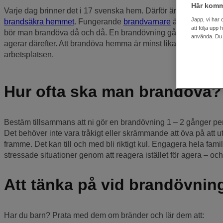
Här komm
Varje dag brinner det i 17 svenska hem. Därför är det viktigt at
Japp, vi har 
brandsäkra hemmet
. Fungerande
brandvarnare
är av största p
att följa upp
bör man brandöva då och då. En brandövning går ut på att man l
använda. Du k
agerar därefter. Att brandöva hemma är minst lika viktigt som at
arbetsplatsen.
Hur ofta ska man brandöva?
Bestäm tillsammans att ni gör en brandövning 1 – 2 gånger per 
Det behöver inte vara tråkigt eller skrämmande att öva på att
framme. Det kan till och med bli riktigt kul. Engagera hela fam
stressade situationer genom att reagera istället för agera – och d
Att tänka på vid brandövnin
Har du barn? Prata med dem om bränder och lär dem att: