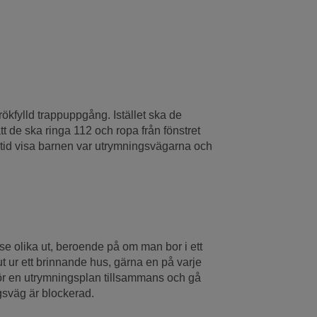
 rökfylld trappuppgång. Istället ska de
t de ska ringa 112 och ropa från fönstret
alltid visa barnen var utrymningsvägarna och
 se olika ut, beroende på om man bor i ett
r ut ur ett brinnande hus, gärna en på varje
ör en utrymningsplan tillsammans och gå
gsväg är blockerad.