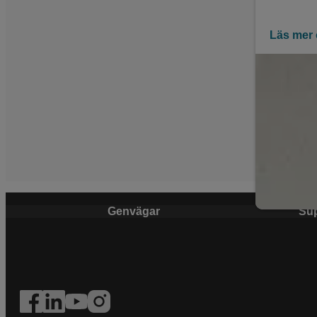
Läs mer
Genvägar
Su