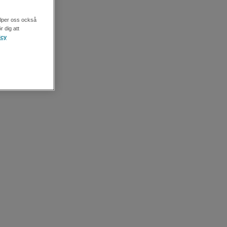
älper oss också
r dig att
icy