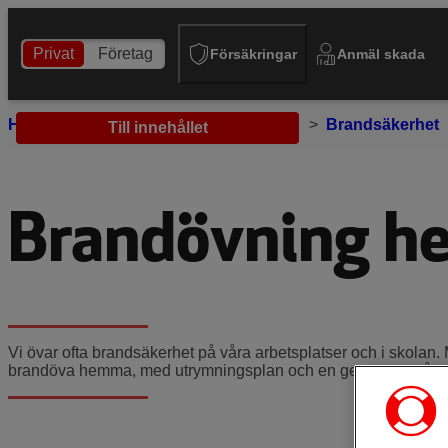
Privat
Företag
Försäkringar
Anmäl skada
Hem
Tips och råd
Hus och hem
Brandsäkerhet
Till innehållet
Brandövning 
Vi övar ofta brandsäkerhet på våra arbetsplatser och i skolan. 
brandöva hemma, med utrymningsplan och en gemensam åter