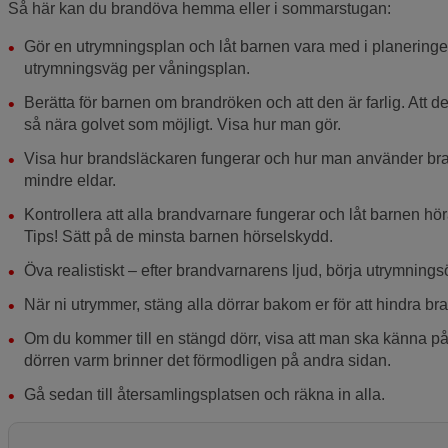
Så här kan du brandöva hemma eller i sommarstugan:
Gör en utrymningsplan och låt barnen vara med i planeringen.
utrymningsväg per våningsplan.
Berätta för barnen om brandröken och att den är farlig. Att d
så nära golvet som möjligt. Visa hur man gör.
Visa hur brandsläckaren fungerar och hur man använder bran
mindre eldar.
Kontrollera att alla brandvarnare fungerar och låt barnen hö
Tips! Sätt på de minsta barnen hörselskydd.
Öva realistiskt – efter brandvarnarens ljud, börja utrymning
När ni utrymmer, stäng alla dörrar bakom er för att hindra bra
Om du kommer till en stängd dörr, visa att man ska känna på
dörren varm brinner det förmodligen på andra sidan.
Gå sedan till återsamlingsplatsen och räkna in alla.