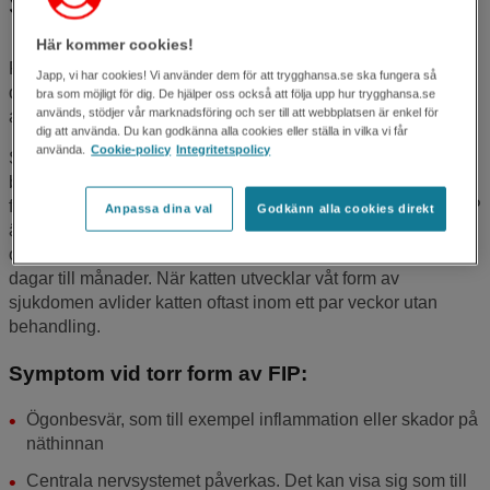
Symptom på FIP hos katt
Här kommer cookies!
FIP drabbar oftast unga katter under två år. FIP kan även
Japp, vi har cookies! Vi använder dem för att trygghansa.se ska fungera så
drabba mycket gamla katter eller katter som av någon annan
bra som möjligt för dig. De hjälper oss också att följa upp hur trygghansa.se
används, stödjer vår marknadsföring och ser till att webbplatsen är enkel för
anledning har nedsatt immunförsvar.
dig att använda. Du kan godkänna alla cookies eller ställa in vilka vi får
använda.
Cookie-policy
Integritetspolicy
Sjukdomen finns i en ”torr” och en ”våt” form eller en
blandning av dem. Symtomen varierar beroende på vilken
form katten får, men gemensamt för katter som smittats av FIP
Anpassa dina val
Godkänn alla cookies direkt
är att de magrar av, växer dåligt, får nedsatt allmäntillstånd
och febertoppar. Sjukdomsförloppet kan variera från några
dagar till månader. När katten utvecklar våt form av
sjukdomen avlider katten oftast inom ett par veckor utan
behandling.
Symptom vid torr form av FIP:
Ögonbesvär, som till exempel inflammation eller skador på
näthinnan
Centrala nervsystemet påverkas. Det kan visa sig som till