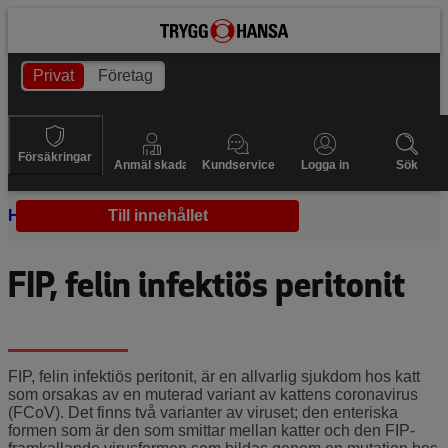
Privat
Företag
Försäkringar
Anmäl skada
Kundservice
Logga in
Sök
Hem
Sjukdomar
Till innehållet
FIP hos katt
FIP, felin infektiös peritonit
FIP, felin infektiös peritonit, är en allvarlig sjukdom hos katt
som orsakas av en muterad variant av kattens coronavirus
(FCoV). Det finns två varianter av viruset; den enteriska
formen som är den som smittar mellan katter och den FIP-