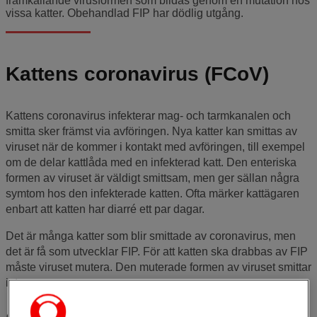
framkallande virusformen som bildas genom en mutation hos
vissa katter. Obehandlad FIP har dödlig utgång.
Kattens coronavirus (FCoV)
Kattens coronavirus infekterar mag- och tarmkanalen och
smitta sker främst via avföringen. Nya katter kan smittas av
viruset när de kommer i kontakt med avföringen, till exempel
om de delar kattlåda med en infekterad katt. Den enteriska
formen av viruset är väldigt smittsam, men ger sällan några
symtom hos den infekterade katten. Ofta märker kattägaren
enbart att katten har diarré ett par dagar.
Det är många katter som blir smittade av coronavirus, men
det är få som utvecklar FIP. För att katten ska drabbas av FIP
måste viruset mutera. Den muterade formen av viruset smittar
inte.