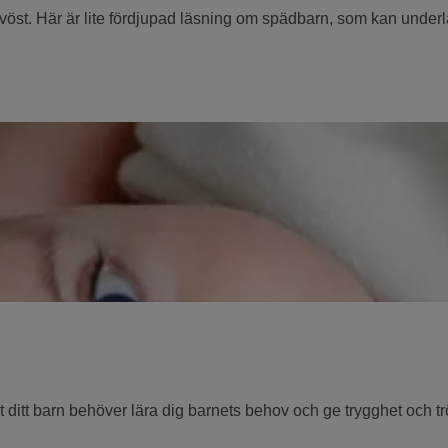
öst. Här är lite fördjupad läsning om spädbarn, som kan underl
st ditt barn behöver lära dig barnets behov och ge trygghet och t