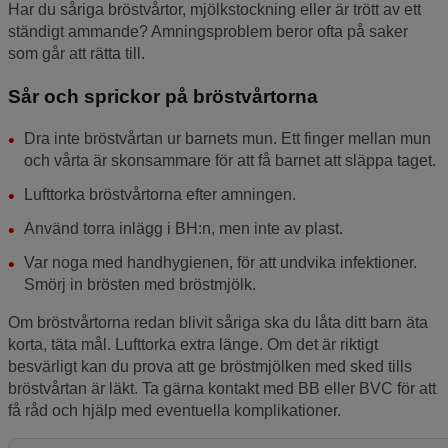
Har du såriga bröstvårtor, mjölkstockning eller är trött av ett
ständigt ammande? Amningsproblem beror ofta på saker
som går att rätta till.
Sår och sprickor på bröstvårtorna
Dra inte bröstvårtan ur barnets mun. Ett finger mellan mun
och vårta är skonsammare för att få barnet att släppa taget.
Lufttorka bröstvårtorna efter amningen.
Använd torra inlägg i BH:n, men inte av plast.
Var noga med handhygienen, för att undvika infektioner.
Smörj in brösten med bröstmjölk.
Om bröstvårtorna redan blivit såriga ska du låta ditt barn äta
korta, täta mål. Lufttorka extra länge. Om det är riktigt
besvärligt kan du prova att ge bröstmjölken med sked tills
bröstvårtan är läkt. Ta gärna kontakt med BB eller BVC för att
få råd och hjälp med eventuella komplikationer.