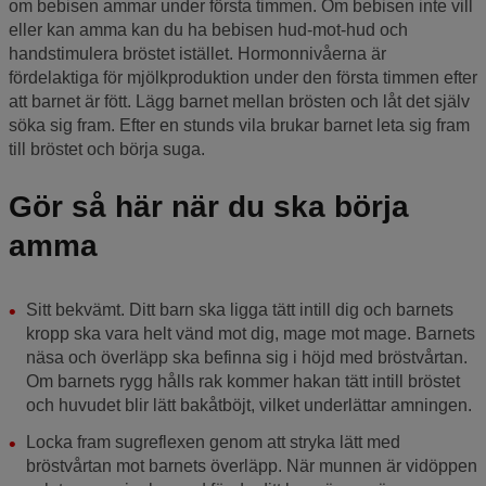
om bebisen ammar under första timmen. Om bebisen inte vill
eller kan amma kan du ha bebisen hud-mot-hud och
handstimulera bröstet istället. Hormonnivåerna är
fördelaktiga för mjölkproduktion under den första timmen efter
att barnet är fött. Lägg barnet mellan brösten och låt det själv
söka sig fram. Efter en stunds vila brukar barnet leta sig fram
till bröstet och börja suga.
Gör så här när du ska börja
amma
Sitt bekvämt. Ditt barn ska ligga tätt intill dig och barnets
kropp ska vara helt vänd mot dig, mage mot mage. Barnets
näsa och överläpp ska befinna sig i höjd med bröstvårtan.
Om barnets rygg hålls rak kommer hakan tätt intill bröstet
och huvudet blir lätt bakåtböjt, vilket underlättar amningen.
Locka fram sugreflexen genom att stryka lätt med
bröstvårtan mot barnets överläpp. När munnen är vidöppen