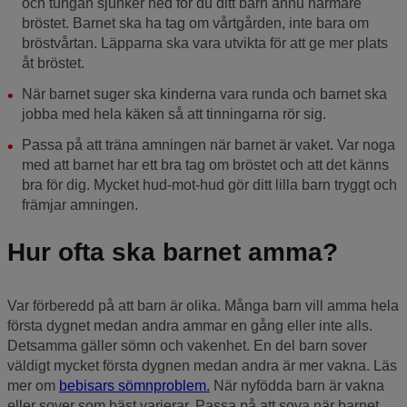
och tungan sjunker ned för du ditt barn ännu närmare
bröstet. Barnet ska ha tag om vårtgården, inte bara om
bröstvårtan. Läpparna ska vara utvikta för att ge mer plats
åt bröstet.
När barnet suger ska kinderna vara runda och barnet ska
jobba med hela käken så att tinningarna rör sig.
Passa på att träna amningen när barnet är vaket. Var noga
med att barnet har ett bra tag om bröstet och att det känns
bra för dig. Mycket hud-mot-hud gör ditt lilla barn tryggt och
främjar amningen.
Hur ofta ska barnet amma?
Var förberedd på att barn är olika. Många barn vill amma hela
första dygnet medan andra ammar en gång eller inte alls.
Detsamma gäller sömn och vakenhet. En del barn sover
väldigt mycket första dygnen medan andra är mer vakna. Läs
mer om
bebisars sömnproblem.
När nyfödda barn är vakna
eller sover som bäst varierar. Passa på att sova när barnet