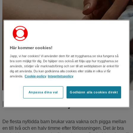
Här kommer cookies!
Japp, vi har cookies! Vi använder dem för att trygghansa.se ska fungera så
bra som möjligt för dig. De hjälper oss också att följa upp hur trygghansa.se
används, stödjer vår marknadsföring och ser till att webbplatsen är enkel för
dig att använda. Du kan godkänna alla cookies eller ställa in vilka vi får
använda.
Cookie-policy
Integritetspolicy
Anpassa dina val
Godkänn alla cookies direkt
När ska man börja amma?
De flesta nyfödda barn brukar vara vakna och pigga mellan
en till två och en halv timme efter förlossningen. Det är bra