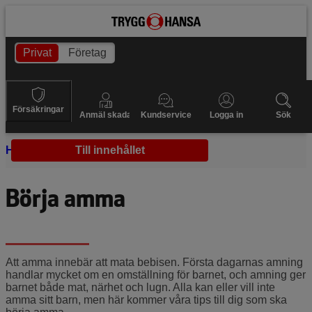
Privat
Företag
Försäkringar
Anmäl skada
Kundservice
Logga in
Sök
Hem
Bebis
Till innehållet
Börja amma
Börja amma
Att amma innebär att mata bebisen. Första dagarnas amning
handlar mycket om en omställning för barnet, och amning ger
barnet både mat, närhet och lugn. Alla kan eller vill inte
amma sitt barn, men här kommer våra tips till dig som ska