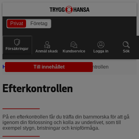
Privat
Företag
Försäkringar
Anmäl skada
Kundservice
Logga in
Sök
Hem
Efter förlossningen
Till innehållet
Efterkontrollen
Efterkontrollen
På en efterkontrollen får du träffa din barnmorska för att gå
igenom din förlossning och kolla av underlivet, som till
exempel stygn, bristningar och knipförmåga.