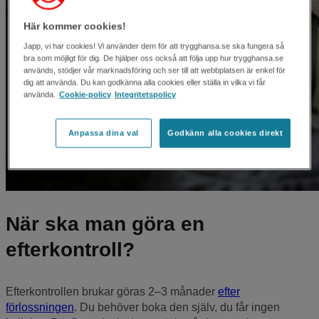
Här kommer cookies!
Japp, vi har cookies! Vi använder dem för att trygghansa.se ska fungera så
bra som möjligt för dig. De hjälper oss också att följa upp hur trygghansa.se
används, stödjer vår marknadsföring och ser till att webbplatsen är enkel för
dig att använda. Du kan godkänna alla cookies eller ställa in vilka vi får
använda.
Cookie-policy
Integritetspolicy
Anpassa dina val
Godkänn alla cookies direkt
När ska man göra en
efterkontroll?
Efterkontrollen brukar göras 2–3 månader
efter
förlossningen
. Du behöver boka den själv, du får ingen