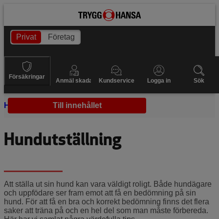
Privat
Företag
Försäkringar
Anmäl skada
Kundservice
Logga in
Sök
Hem
Träna hund
Till innehållet
Hundutställning
Hundutställning
Att ställa ut sin hund kan vara väldigt roligt. Både hundägare
och uppfödare ser fram emot att få en bedömning på sin
hund. För att få en bra och korrekt bedömning finns det flera
saker att träna på och en hel del som man måste förbereda.