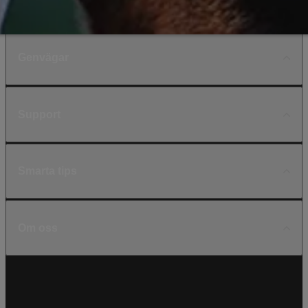
Genvägar
Support
Smarta tips
Om oss