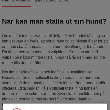
Här har vi samlat några värdefulla tips.
När kan man ställa ut sin hund?
Om man är intresserad av att delta på en hundutställning så
kan det vara en fördel att börja träna tidigt. Minsta ålder för att
en hund ska få anmälas till en hundutställning är 6 månader.
Då får valpen vara med i en valpklass. Om man tar med
valpen på några mindre utställningar så får den med sig bra
rutiner tills den blir äldre.
Det finns både officiella och inofficiella utställningar.
Resultatet från en inofficiell tävling sparas inte i hundens
stambok så de är utmärkta tillfällen för att träna hunden inför
officiella utställningar. På en officiell utställning finns en
domare och en sekreterare från Svenska kennelklubben på
plats och resultatet registreras i SKKs stora databas.
Meriterna är underlag för svenska championat och titlar. På
en officiell utställning vill man att hunden får en så korrekt