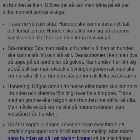
att hunden är liten. Utöver det så kan man träna på ett par
olika moment som är viktiga.
Trava vid vänster sida: Hunden ska kunna trava i ett lätt
och ledigt tempo. Hunden ska alltid röra sig på förarens
vänstra sida. Det här kan man träna massor på!
Stå-träning: Ska man ställa ut hunden vill man att hunden
ska kunna stå fint och stå still. Dessa moment kan man öva
på uppe på ett bord eller på golvet. När hunden har lärt sig
att stå still kan man utveckla övningen genom att man ska
kunna rätta till hur hunden står genom att flytta på tassarna.
Hantering: Någon annan än husse eller matte ska kunna ta
i hunden och klämma försiktigt över hela kroppen. Träna
med en granne eller någon som hunden inte träffar så ofta.
Man måste också kunna titta på hundens tänder utan
motstånd från hunden.
Gå fint i koppel: I ringen använder man med fördel ett
utställningskoppel som är så tunt som möjligt. Man måste
träna hunden att gå i ett sådant koppel
så de inte känner