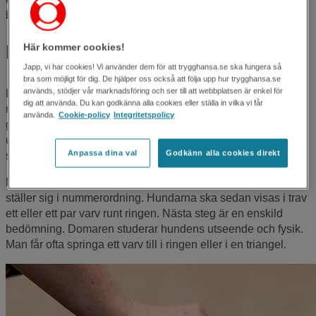
bedömning som möjligt.
Här kommer cookies!
Hur går en hundutställning till?
Japp, vi har cookies! Vi använder dem för att trygghansa.se ska fungera så
bra som möjligt för dig. De hjälper oss också att följa upp hur trygghansa.se
används, stödjer vår marknadsföring och ser till att webbplatsen är enkel för
Den plats där hundarna visas kallas för ring. I ringen finns en
dig att använda. Du kan godkänna alla cookies eller ställa in vilka vi får
ringsekreterare som ropar in hundarna en klass i taget. Det
använda.
Cookie-policy
Integritetspolicy
gäller att hålla koll på vilken klass man tillhör samt vara
uppmärksam på vad sekreteraren ropar så man inte missar
Anpassa dina val
Godkänn alla cookies direkt
sin tur.
När klassen ropas in kommer alla tävlande in samtidigt och
ställer sig i nummerordning. Hundarna ska sedan visas i trav
ett eller ett par varv runt ringen. Nästa steg är en enskild
bedömning. Domaren studerar hundens utseende och fysik.
Man får ofta springa ett varv till i ringen eller i en triangel.