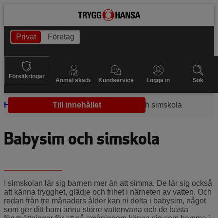
Privat
Företag
Försäkringar
Anmäl skada
Kundservice
Logga in
Sök
Hem
Vattensäkerhet
Till innehållet
Babysim och simskola
Babysim och simskola
I simskolan lär sig barnen mer än att simma. De lär sig också
att känna trygghet, glädje och frihet i närheten av vatten. Och
redan från tre månaders ålder kan ni delta i babysim, något
som ger ditt barn ännu större vattenvana och de bästa