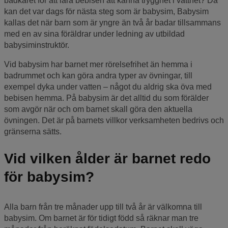
badkaret för att lära bebisen att känna trygghet i vattnet? Då
kan det var dags för nästa steg som är babysim, Babysim
kallas det när barn som är yngre än två år badar tillsammans
med en av sina föräldrar under ledning av utbildad
babysiminstruktör.
Vid babysim har barnet mer rörelsefrihet än hemma i
badrummet och kan göra andra typer av övningar, till
exempel dyka under vatten – något du aldrig ska öva med
bebisen hemma. På babysim är det alltid du som förälder
som avgör när och om barnet skall göra den aktuella
övningen. Det är på barnets villkor verksamheten bedrivs och
gränserna sätts.
Vid vilken ålder är barnet redo
för babysim?
Alla barn från tre månader upp till två år är välkomna till
babysim. Om barnet är för tidigt född så räknar man tre