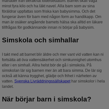
månader från beräknat födelsedatum. Barnet skall väga
minst fyra kilo och ha läkt navel. Alla barn som av sina
föräldrar uppfattas som friska kan babysimma. Och det
fungerar även för barn med någon form av handikapp. Om
man är osäker angående barnets hälsa ska alltid en läkare
tillfrågas för godkännande innan ni börjar på babysim.
Simskola och simhallar
I takt med att barnet blir äldre och mer vant vid vatten kan ni
fortsätta att öva vattensäkerhet och simkunnighet utomhus
eller i en simhall. Allra helst bör de gå i simskola. På
simskolan lär sig barnen mer än att bara simma. De lär sig
också att känna trygghet, glädje och frihet i närheten av
vatten.
Svenska Livräddningssällskapet
har simskolor i hela
landet.
När börjar barn i simskola?